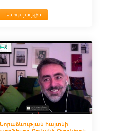
Կարդալ ավելին
Նորաձևության հայտնի
պրոֆեսոր Ջովանի Օտոնելոն