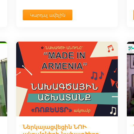
Կարդալ ավելին
Ներկայացվեցին ՆՈՒ
ակումբների նախագծերը