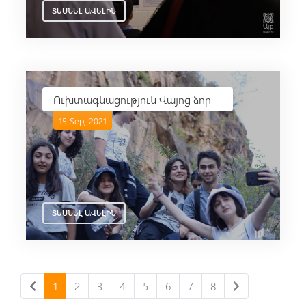
ՏԵՍՆԵԼ ԱՎԵԼԻՆ
Ուխտագնացություն Վայոց ձոր
15 Sep, 2021
ՏԵՍՆԵԼ ԱՎԵԼԻՆ
1
2
3
4
5
6
7
8