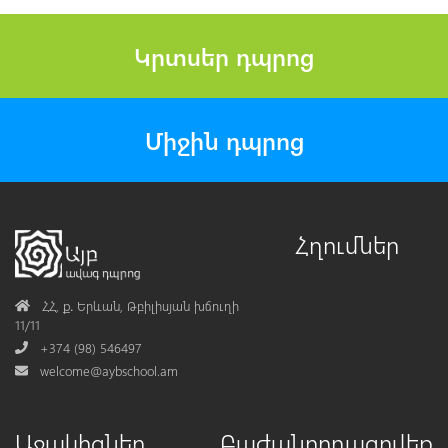
Կրտսեր դպրոց
Միջին դպրոց
Հղումներ
Address
ՀՀ, ք․ Երևան, Թբիլիսյան խճուղի
11/11
Phone
+374 (98) 546497
Mail
welcome@aybschool.am
Աջակիցներ
Բաժանորդագրվեք