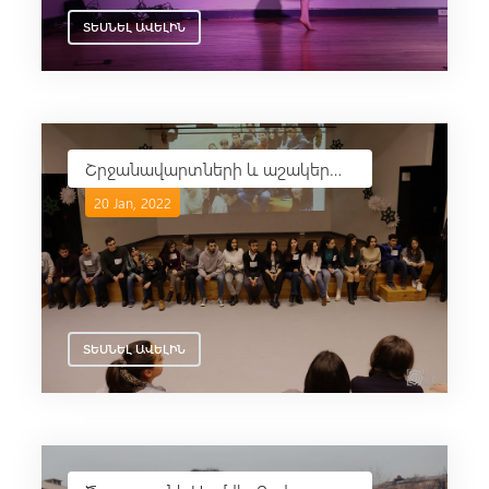
ՏԵՍՆԵԼ ԱՎԵԼԻՆ
Շրջանավարտների և աշակերտների ամենամյա հանդիպում
20 Jan, 2022
ՏԵՍՆԵԼ ԱՎԵԼԻՆ