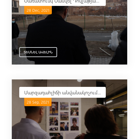
Ծառատունկ Սամվել Դովլաթյանի և Վիկտոր Ակուլյանի հիշատակին
28 Dec, 2021
ՏԵՍՆԵԼ ԱՎԵԼԻՆ
Մարզադահլիճի անվանակոչում Լևոն Հովսեփյանի անունով
28 Sep, 2021