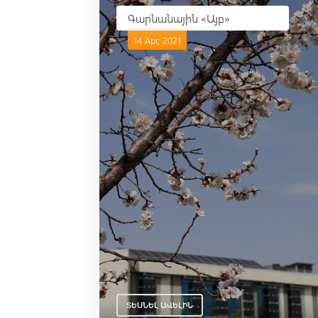
Գարնանային «Այբ»
14 Apr, 2021
ՏԵՍՆԵԼ ԱՎԵԼԻՆ