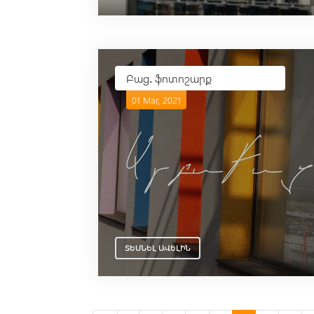
Բաց․ ֆոտոշարք
01 Mar, 2021
ՏԵՍՆԵԼ ԱՎԵԼԻՆ