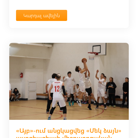
Կարդալ ավելին
«Այբ»-ում անցկացվեց «Մեկ ձայն»
ասոցիացիայի միջդպրոցական