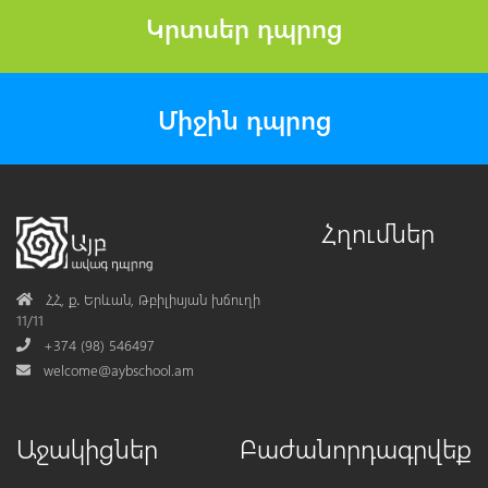
Կրտսեր դպրոց
Միջին դպրոց
Հղումներ
Address
ՀՀ, ք․ Երևան, Թբիլիսյան խճուղի
11/11
Phone
+374 (98) 546497
Mail
welcome@aybschool.am
Աջակիցներ
Բաժանորդագրվեք