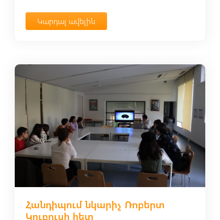
Կարդալ ավելին
Հանդիպում նկարիչ Ռոբերտ
Կուբուսի հետ