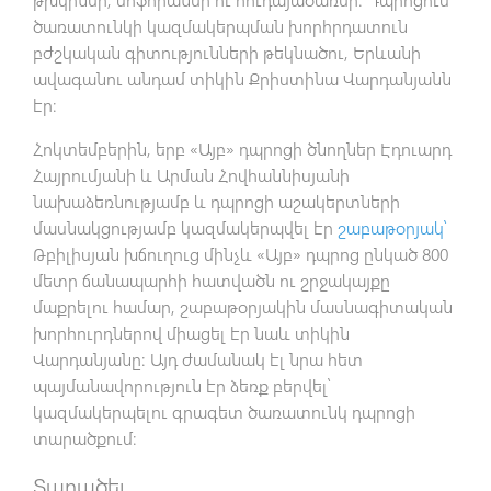
ծառատունկի կազմակերպման խորհրդատուն
բժշկական գիտությունների թեկնածու, Երևանի
ավագանու անդամ տիկին Քրիստինա Վարդանյանն
էր։
Հոկտեմբերին, երբ «Այբ» դպրոցի ծնողներ Էդուարդ
Հայրումյանի և Արման Հովհաննիսյանի
նախաձեռնությամբ և դպրոցի աշակերտների
մասնակցությամբ կազմակերպվել էր
շաբաթօրյակ՝
Թբիլիսյան խճուղուց մինչև «Այբ» դպրոց ընկած 800
մետր ճանապարհի հատվածն ու շրջակայքը
մաքրելու համար, շաբաթօրյակին մասնագիտական
խորհուրդներով միացել էր նաև տիկին
Վարդանյանը։ Այդ ժամանակ էլ նրա հետ
պայմանավորություն էր ձեռք բերվել՝
կազմակերպելու գրագետ ծառատունկ դպրոցի
տարածքում։
Տարածել