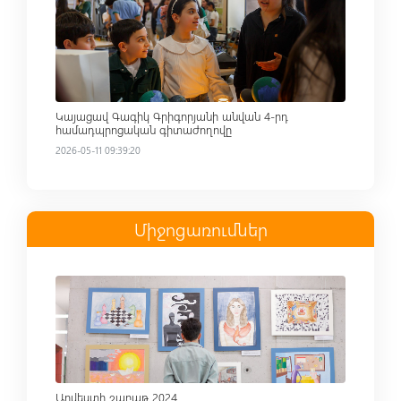
Read more
Կայացավ Գագիկ Գրիգորյանի անվան 4-րդ
համադպրոցական գիտաժողովը
2026-05-11 09:39:20
Միջոցառումներ
Read more
Արվեստի շաբաթ 2024