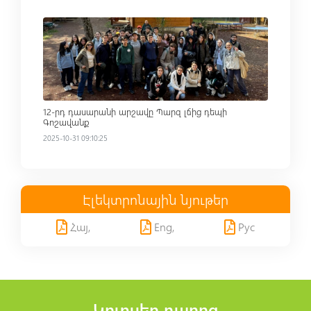
Read more
12-րդ դասարանի արշավը Պարզ լճից դեպի
Գոշավանք
2025-10-31 09:10:25
Էլեկտրոնային նյութեր
Հայ,
Eng,
Рус
Կրտսեր դպրոց