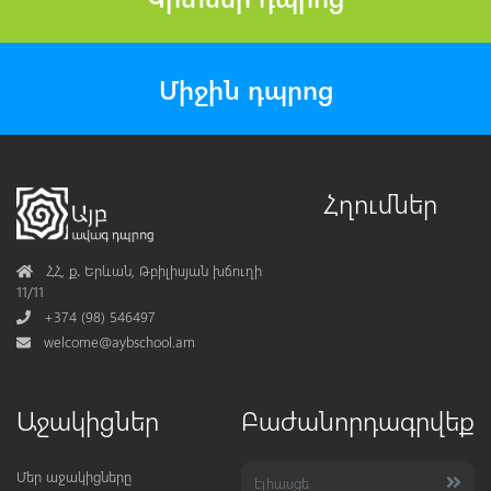
Միջին դպրոց
Հղումներ
Address
ՀՀ, ք․ Երևան, Թբիլիսյան խճուղի
11/11
Phone
+374 (98) 546497
Mail
welcome@aybschool.am
Աջակիցներ
Բաժանորդագրվեք
Մեր աջակիցները