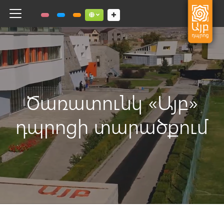
Toggle navigation
Social links dropdown button
Ծառատունկ «Այբ»
դպրոցի տարածքում