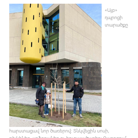
«Այբ»
դպրոցի
տարածքը
հարստացավ նոր ծառերով։ Տնկվեցին սոսի,
թխկիներ, սոֆորաներ ու հուդայածառեր։ Դպրոցում