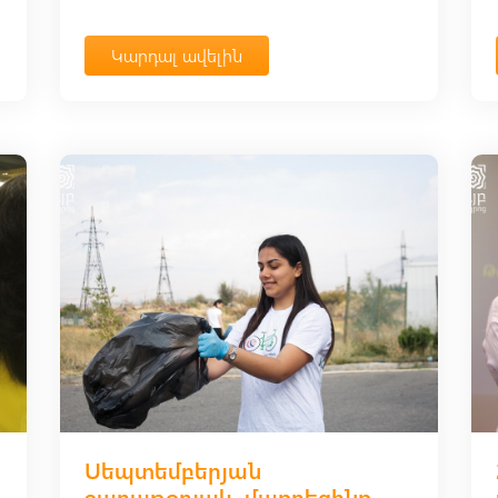
Կարդալ ավելին
Սեպտեմբերյան
շաբաթօրյակ. մաքրեցինք