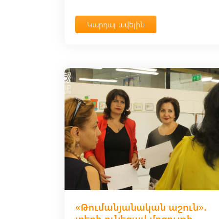
Կարդալ ավելին
«Թումանյանական աշուն»․
տեղի ունեցավ մրցույթի