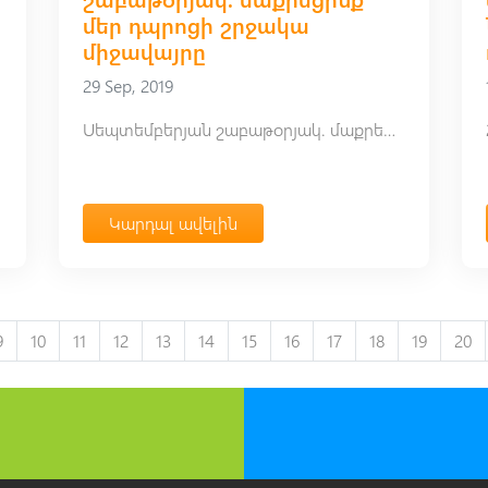
մեր դպրոցի շրջակա
միջավայրը
29 Sep, 2019
Սեպտեմբերյան շաբաթօրյակ. մաքրեցինք մեր դպրոցի շրջակա միջավայրը
Կարդալ ավելին
9
10
11
12
13
14
15
16
17
18
19
20