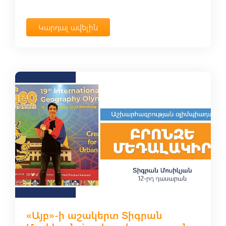
Կարդալ ավելին
«Այբ»-ի աշակերտ Տիգրան