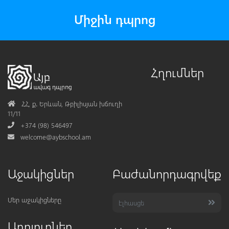
Միջին դպրոց
Հղումներ
Address
ՀՀ, ք․ Երևան, Թբիլիսյան խճուղի
11/11
Phone
+374 (98) 546497
Mail
welcome@aybschool.am
Աջակիցներ
Բաժանորդագրվեք
Մեր աջակիցները
Աղբյուրներ