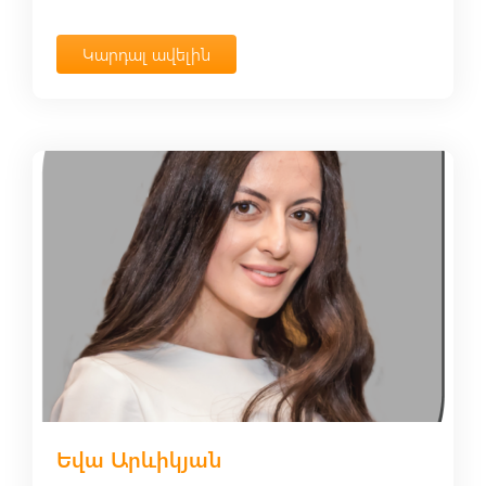
Կարդալ ավելին
Եվա Արևիկյան