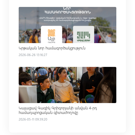
Read more
Կրթական նոր համագործակցություն
2026-06-26 13:16:27
Read more
Կայացավ Գագիկ Գրիգորյանի անվան 4-րդ
համադպրոցական գիտաժողովը
2026-05-11 09:39:20