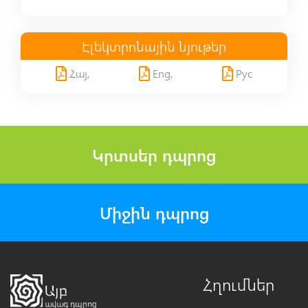
Էլեկտրոնային նյութեր
Հայ,
Eng,
Рус
Կրտսեր դպրոց
Միջին դպրոց
Հղումներ