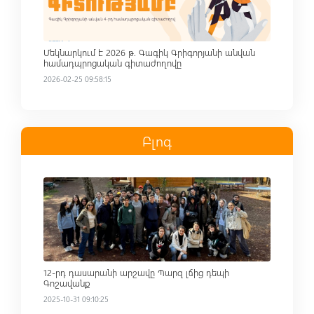
Մեկնարկում է 2026 թ. Գագիկ Գրիգորյանի անվան
համադպրոցական գիտաժողովը
2026-02-25 09:58:15
Բլոգ
Read more
12-րդ դասարանի արշավը Պարզ լճից դեպի
Գոշավանք
2025-10-31 09:10:25