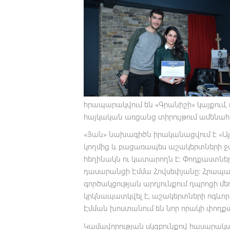
հրապարակվում են «Գրանիշի» կայքում, ո
հայկական առցանց տիրույթում ամենահա
«Յան» նախագիծն իրականացվում է «Այ
կողմից և բացառապես աշակերտների ջա
հեղինակն ու կատարողն է։ Փոդքաստներ
դասարանցի Էմմա Հովսեփյանը։ Հրապարա
գործակցության արդյունքում դպրոցի մ
կրկնապատկվել է, աշակերտների ոգևորո
Էմման խոստանում են նոր որակի փոդք
Կամավորության սկզբունքով հասարակա