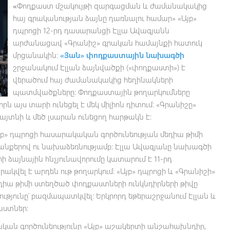
«
Փոդքաստ մշակույթի զարգացման և ժամանակակից
հայ գրականության ձայնը դառնալու համար» «Այբ»
դպրոցի
12
-րդ դասարանցի Էլլա Ավագյանն
արժանացավ «Գրանիշ» գրական համայնքի հատուկ
մրցանակին։
«Յան» փոդքաստային նախագծի
շրջանակում Էլլան ձայնվածքի («փոդքաստի») է
վերածում հայ ժամանակակից հեղինակների
պատմվածքները։ Փոդքաստային թողարկումները
րն այս տարի ունեցել է մեկ միլիոն դիտում։ «Գրանիշը»
յտնի և մեծ լսարան ունեցող հարթակն է։
բ» դպրոցի հասարակական գործունեության մեդիա թիմի
նքերով ու նախաձեռնությամբ։ Էլլա Ավագյանը նախագծի
ի ձայնային հնչյունավորումը կատարում է
11
-րդ
կվել է արդեն ութ թողարկում։ «Այբ» դպրոցի և «Գրանիշի»
եդիա թիմի ստեղծած փոդքաստների ունկնդիրների թիվը
ւթյունը՝ բազմապատկվել։ Երկրորդ եթերաշրջանում Էլլան և
աստներ։
կան գործունեությունը «Այբ» աշակերտի անշահախնդիր,