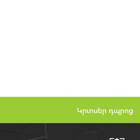
Կրտսեր դպրոց