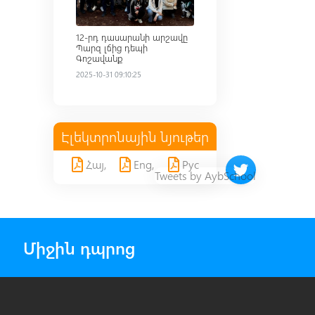
12-րդ դասարանի արշավը
Պարզ լճից դեպի
Գոշավանք
2025-10-31 09:10:25
Էլեկտրոնային նյութեր
Հայ,
Eng,
Рус
Twitter timeline 
Tweets by AybSchool
Միջին դպրոց