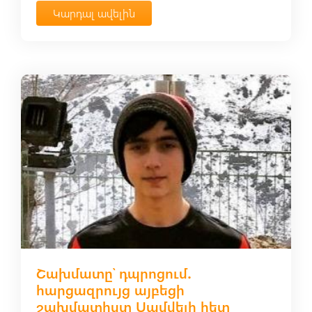
Կարդալ ավելին
Շախմատը՝ դպրոցում․
հարցազրույց այբեցի
շախմատիստ Սամվելի հետ