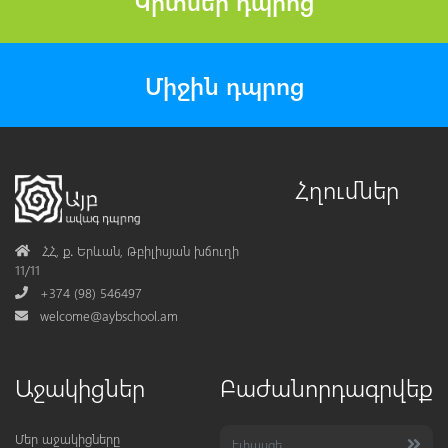
Կրտսեր դպրոց
Միջին դպրոց
Հղումներ
Address
ՀՀ, ք․ Երևան, Թբիլիսյան խճուղի
11/11
Phone
+374 (98) 546497
Mail
welcome@aybschool.am
Աջակիցներ
Բաժանորդագրվեք
Մեր աջակիցները