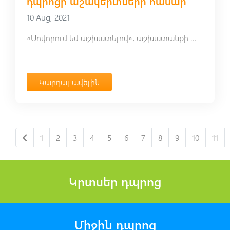
դպրոցի աշակերտների համար
10 Aug, 2021
«Սովորում եմ աշխատելով»․ աշխատանքի տոնավաճառ ավագ դպրոցի աշակերտների համար
Կարդալ ավելին
1
2
3
4
5
6
7
8
9
10
11
Կրտսեր դպրոց
Միջին դպրոց