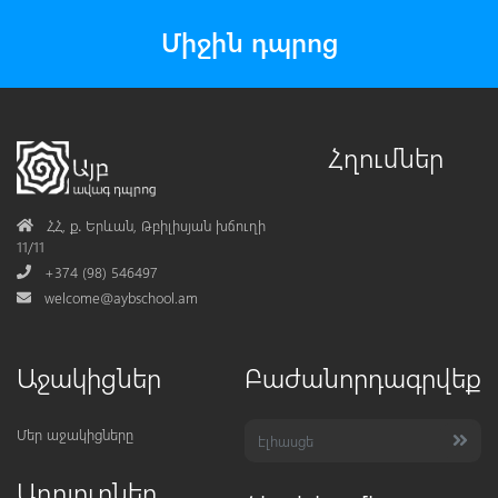
Միջին դպրոց
Հղումներ
Address
ՀՀ, ք․ Երևան, Թբիլիսյան խճուղի
11/11
Phone
+374 (98) 546497
Mail
welcome@aybschool.am
Աջակիցներ
Բաժանորդագրվեք
Մեր աջակիցները
Աղբյուրներ