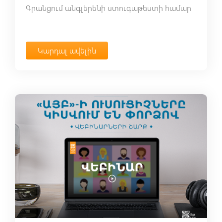
Գրանցում անգլերենի ստուգաթեստի համար
Կարդալ ավելին