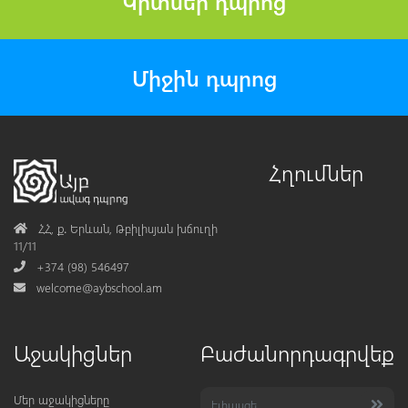
Կրտսեր դպրոց
Միջին դպրոց
Հղումներ
Address
ՀՀ, ք․ Երևան, Թբիլիսյան խճուղի
11/11
Phone
+374 (98) 546497
Mail
welcome@aybschool.am
Աջակիցներ
Բաժանորդագրվեք
Մեր աջակիցները