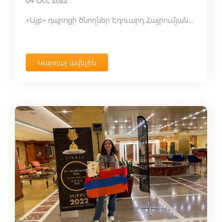
«Այբ» դպրոցի ծնողներ Էդուարդ Հայրումյանը և Արման Հարությունյանը նախաձեռնել էին շաբաթօրյակ՝ մաքրելու Թբիլիսյան խճյուղուց մինչև դպրոցն ընկած տարածքը։
Կարդալ ավելին