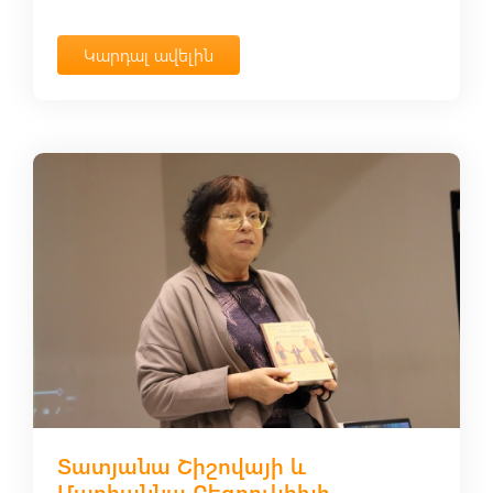
Կարդալ ավելին
Տատյանա Շիշովայի և
Մարիաննա Բեզրուկիխի