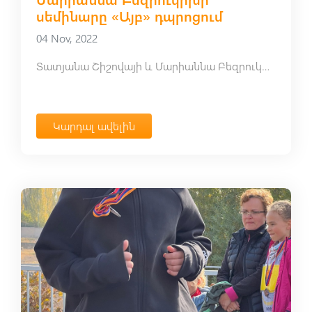
սեմինարը «Այբ» դպրոցում
04 Nov, 2022
Տատյանա Շիշովայի և Մարիաննա Բեզրուկիխի սեմինարը «Այբ» դպրոցում
Կարդալ ավելին