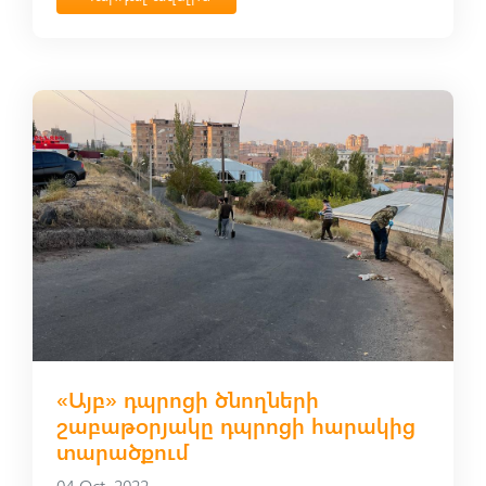
«Այբ» դպրոցի ծնողների
շաբաթօրյակը դպրոցի հարակից
տարածքում
04 Oct, 2022