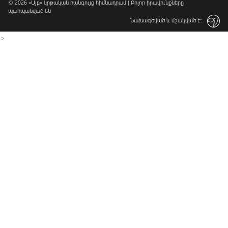
© 2026
«Այբ» կրթական հանգույց հիմնադրամ
| Բոլոր իրավունքները
պահպանված են
Նախագծված և մշակված է:
>