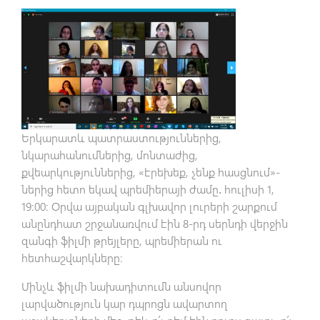
Երկարատև պատրաստություններից,
նկարահանումներից, մոնտաժից,
քվեարկություններից, «էրեխեք, չենք հասցնում»-
ներից հետո եկավ պրեմիերայի ժամը․ հուլիսի 1,
19:00: Օրվա այբական գլխավոր լուրերի շարքում
անընդհատ շրջանառվում էին 8-րդ սերնդի վերջին
զանգի ֆիլմի թրեյլերը, պրեմիերան ու
հետհաշվարկները։
Մինչև ֆիլմի նախադիտումն անսովոր
լարվածություն կար դպրոցն ավարտող