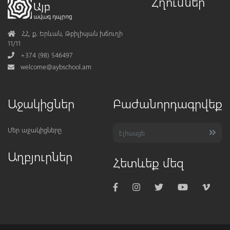
Հղումներ
Address
ՀՀ, ք․ Երևան, Թբիլիսյան խճուղի
11/11
Phone
+374 (98) 546497
Mail
welcome@aybschool.am
Աջակիցներ
Բաժանորդագրվեք
Մեր աջակիցները
Աղբյուրներ
Հետևեք մեզ