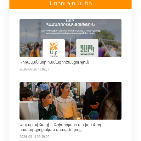
Նորություններ
Read more
Կրթական նոր համագործակցություն
2026-06-26 13:16:27
Read more
Կայացավ Գագիկ Գրիգորյանի անվան 4-րդ
համադպրոցական գիտաժողովը
2026-05-11 09:39:20