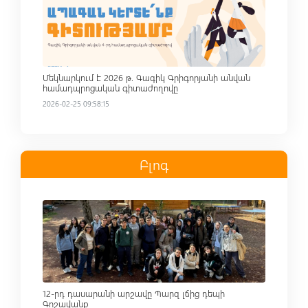
Մեկնարկում է 2026 թ. Գագիկ Գրիգորյանի անվան
համադպրոցական գիտաժողովը
2026-02-25 09:58:15
Բլոգ
Read more
12-րդ դասարանի արշավը Պարզ լճից դեպի
Գոշավանք