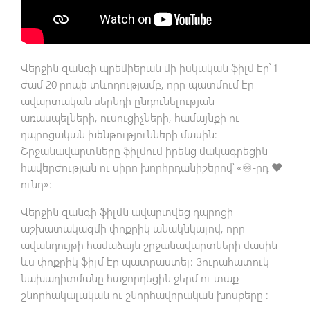
Վերջին զանգի պրեմիերան մի իսկական ֆիլմ էր՝ 1
ժամ 20 րոպե տևողությամբ, որը պատմում էր
ավարտական սերնդի ընդունելության
առասպելների, ուսուցիչների, համայնքի ու
դպրոցական խենթությունների մասին։
Շրջանավարտները ֆիլմում իրենց մակագրեցին
հավերժության ու սիրո խորհրդանիշերով՝ «♾-րդ ❤
ունդ»։
Վերջին զանգի ֆիլմն ավարտվեց դպրոցի
աշխատակազմի փոքրիկ անակնկալով, որը
ավանդույթի համաձայն շրջանավարտների մասին
ևս փոքրիկ ֆիլմ էր պատրաստել։ Յուրահատուկ
նախադիտմանը հաջորդեցին ջերմ ու տաք
շնորհակալական ու շնորհավորական խոսքերը ։