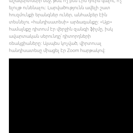
աշակերտների մեջ․ թեև ո՛չ բեմ էին դուրս գալու, ո՛չ
ելույթ ունենալու։ Լարվածությունն ավելի շատ
հուզմունքի երանգներ ուներ, անհամբեր էին
տեսնելու «հանդիսատեսի» արձագանքը։ «Այբ»
համայնքը դիտում էր վերջին զանգի ֆիլմը, իսկ
ավարտական սերունդը՝ դիտորդների
ռեակցիաները։ Այսպես կոչված, վիրտուալ
հանդիսատեսը միացել էր Zoom հարթակով։