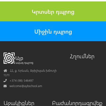
Կրտսեր դպրոց
Միջին դպրոց
Հղումներ
Address
ՀՀ, ք․ Երևան, Թբիլիսյան խճուղի
11/11
Phone
+374 (98) 546497
Mail
welcome@aybschool.am
Աջակիցներ
Բաժանորդագրվեք