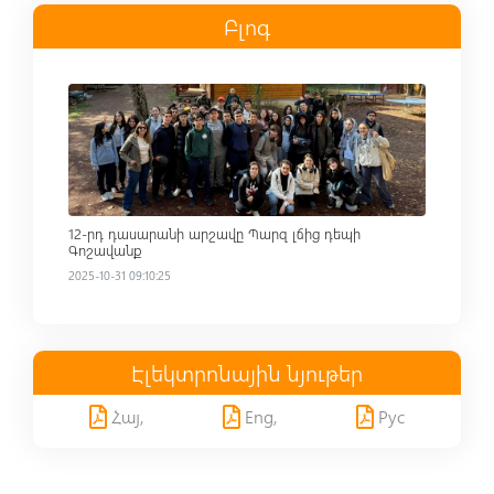
Բլոգ
Read more
12-րդ դասարանի արշավը Պարզ լճից դեպի
Գոշավանք
2025-10-31 09:10:25
Էլեկտրոնային նյութեր
Հայ,
Eng,
Рус