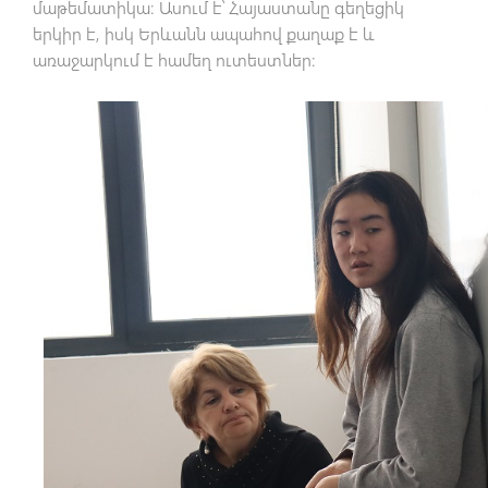
մաթեմատիկա։ Ասում է՝ Հայաստանը գեղեցիկ
երկիր է, իսկ Երևանն ապահով քաղաք է և
առաջարկում է համեղ ուտեստներ։