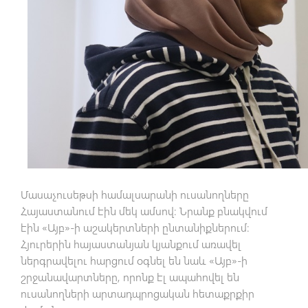
Մասաչուսեթսի համալսարանի ուսանողները
Հայաստանում էին մեկ ամսով։ Նրանք բնակվում
էին «Այբ»-ի աշակերտների ընտանիքներում։
Հյուրերին հայաստանյան կյանքում առավել
ներգրավելու հարցում օգնել են նաև «Այբ»-ի
շրջանավարտները, որոնք էլ ապահովել են
ուսանողների արտադպրոցական հետաքրքիր