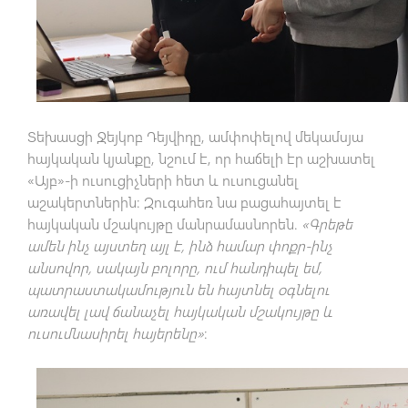
Տեխասցի Ջեյկոբ Դեյվիդը, ամփոփելով մեկամսյա
հայկական կյանքը, նշում է, որ հաճելի էր աշխատել
«Այբ»-ի ուսուցիչների հետ և ուսուցանել
աշակերտներին։ Զուգահեռ նա բացահայտել է
հայկական մշակույթը մանրամասնորեն.
«Գրեթե
ամեն ինչ այստեղ այլ է, ինձ համար փոքր-ինչ
անսովոր, սակայն բոլորը, ում հանդիպել եմ,
պատրաստակամություն են հայտնել օգնելու
առավել լավ ճանաչել հայկական մշակույթը և
ուսումնասիրել հայերենը»
։