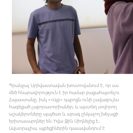
Պրանջալ Սրիվաստավան խոստովանում է, որ սա
մեծ հնարավորություն է իր համար բացահայտելու
Հայաստանը, իսկ ««Այբ» դպրոցն ունի լավագույնս
հագեցած լաբորատորիաներ, և այստեղ սովորող
աշակերտները պայծառ և արագ ընկալող խելացի
երիտասարդներ են։ Իվա Ջին Սիդնեյից է,
Ավստրալիա, այբեցիներին դասավանդում է