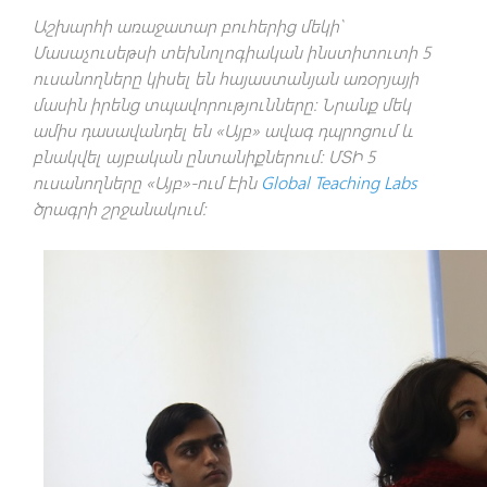
Աշխարհի առաջատար բուհերից մեկի՝
Մասաչուսեթսի տեխնոլոգիական ինստիտուտի 5
ուսանողները կիսել են հայաստանյան առօրյայի
մասին իրենց տպավորությունները։ Նրանք մեկ
ամիս դասավանդել են «Այբ» ավագ դպրոցում և
բնակվել այբական ընտանիքներում։ ՄՏԻ 5
ուսանողները «Այբ»-ում էին
Global Teaching Labs
ծրագրի շրջանակում։