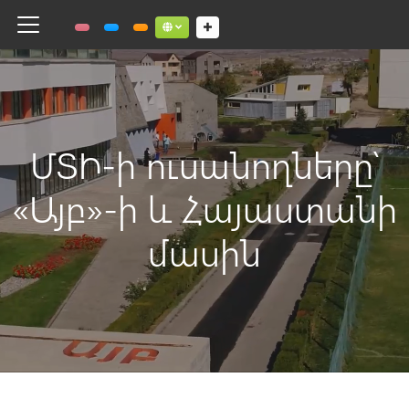
Toggle navigation
Social links dropdown button
ՄՏԻ-ի ուսանողները՝
«Այբ»-ի և Հայաստանի
մասին