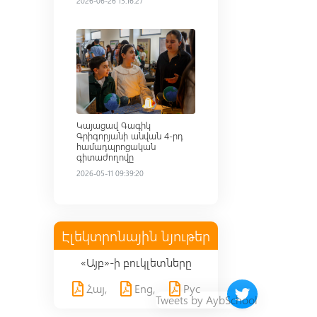
2026-06-26 13:16:27
Read more
Կայացավ Գագիկ
Գրիգորյանի անվան 4-րդ
համադպրոցական
գիտաժողովը
2026-05-11 09:39:20
Էլեկտրոնային նյութեր
«Այբ»-ի բուկլետները
Հայ,
Eng,
Рус
Twitter timeline 
Tweets by AybSchool