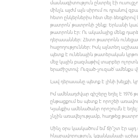
մասնագիտություն ընտրել էի ուսուցչո
մինչև այժմ այն սիրում ու դրանով զբա
հետո ընկերներիս հետ մեր ձեռքերով
թատրոն՝ թատրոնի շենք։ Երևանի կա
թատրոնն էր։ Ու ակամայից մենք դար
դերասաններ։ Հետո թատրոնն ունեցա
հաջողություններ։ Իսկ այնտեղ աշխա
պետք է ունենային թատերական կրթու
մեջ կային բազմաթիվ տարբեր ոլորտն
երաժիշտով։ Ուզած-չուզած՝ ամենքս վ
Լավ դերասանը պետք է լինի խելքի, կր
Իմ ամենադժվար գիշերը եղել է 1976 թ
ընթացքում ես պետք է որոշեի առավոտ
Կյանքիս ամենածանր որոշումն է եղե
չնչին առավելությամբ, հաղթեց թատրո
Մինչ օրս կասկածում եմ՝ ճի՞շտ էր այդ ո
հնարավորություն, կցանկանայի աշխա