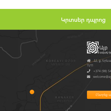
Կրտսեր դպրոց
Address
ՀՀ, ք․ Երևա
11/11
Phone
+374 (98) 5
Mail
welcome@ay