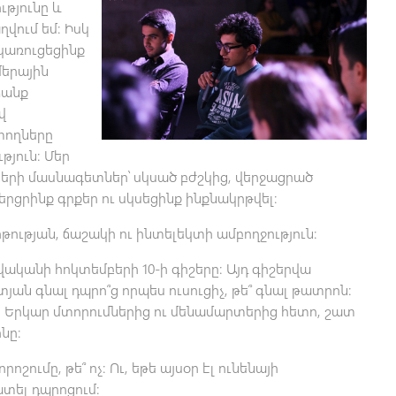
ւթյունը և
ղվում եմ։ Իսկ
 կառուցեցինք
մերային
ձանք
վ
տողները
թյուն։ Մեր
երի մասնագետներ՝ սկսած բժշկից, վերջացրած
երցրինք գրքեր ու սկսեցինք ինքնակրթվել։
թության, ճաշակի ու ինտելեկտի ամբողջություն։
վականի հոկտեմբերի 10-ի գիշերը։ Այդ գիշերվա
յան գնալ դպրո՞ց որպես ուսուցիչ, թե՞ գնալ թատրոն։
լ։ Երկար մտորումներից ու մենամարտերից հետո, շատ
նը։
րոշումը, թե՞ ոչ։ Ու, եթե այսօր էլ ունենայի
տել դպրոցում։