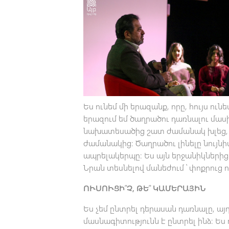
Ես ունեմ մի երազանք, որը, հույս ու
երազում եմ ծաղրածու դառնալու մաս
նախատեսածից շատ ժամանակ խլեց, 
ժամանակից։ Ծաղրածու լինելը նույնի
ապրելակերպը։ Ես այն երջանիկներից 
Նրան տեսնելով մանեժում ՝ փոքրուց ո
ՈՒՍՈՒՑԻ՞Չ, ԹԵ՞ ԿԱՄԵՐԱՅԻՆ
Ես չեմ ընտրել դերասան դառնալը, այ
մասնագիտությունն է ընտրել ինձ։ Ես