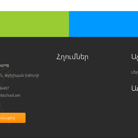
Հղումներ
Ա
Մեր
ն, Թբիլիսյան խճուղի
Ա
46497
bschool.am