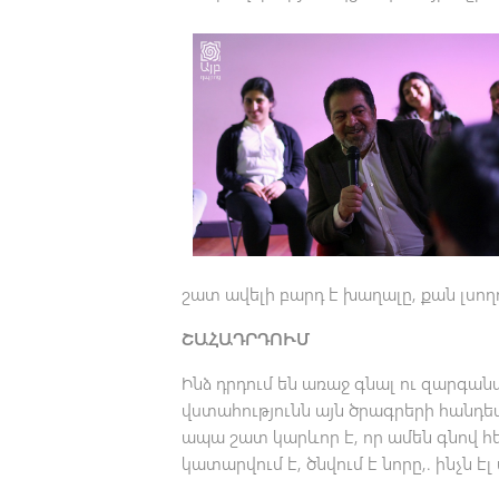
շատ ավելի բարդ է խաղալը, քան լսող
ՇԱՀԱԴՐԴՈՒՄ
Ինձ դրդում են առաջ գնալ ու զարգան
վստահությունն այն ծրագրերի հանդեպ
ապա շատ կարևոր է, որ ամեն գնով հ
կատարվում է, ծնվում է նորը,. ինչն է