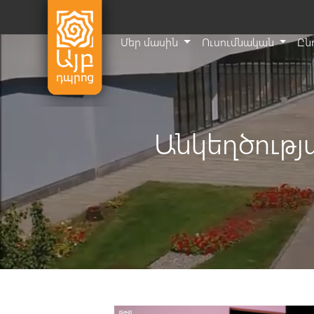
Մեր մասին
Ուսումնական
Ըն
Անկեղծութ