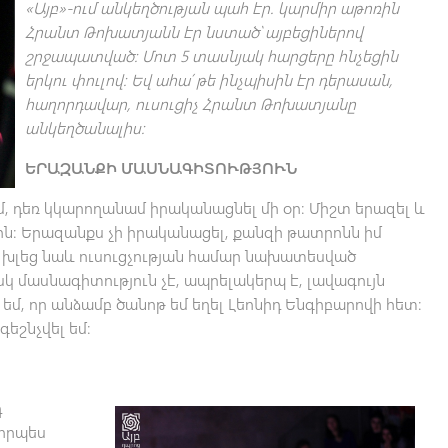
«Այբ»-ում անկեղծության պահ էր. կարմիր աթոռին
Հրանտ Թոխատյանն էր նստած՝ այբեցիներով
շրջապատված։ Մոտ 5 տասնյակ հարցերը հնչեցին
երկու փուլով։ Եվ ահա՛ թե ինչպիսին էր դերասան,
հաղորդավար, ուսուցիչ Հրանտ Թոխատյանը
անկեղծանալիս։
ԵՐԱԶԱՆՔԻ ՄԱՍՆԱԳԻՏՈՒԹՅՈՒՆ
նեմ, դեռ կկարողանամ իրականացնել մի օր։ Միշտ երազել և
ին։ Երազանքս չի իրականացել, քանզի թատրոնն իմ
խլեց նաև ուսուցչության համար նախատեսված
սկ մասնագիտություն չէ, ապրելակերպ է, լավագույն
եմ, որ անձամբ ծանոթ եմ եղել Լեոնիդ Ենգիբարովի հետ։
գեշնչվել եմ։
դ
 որպես