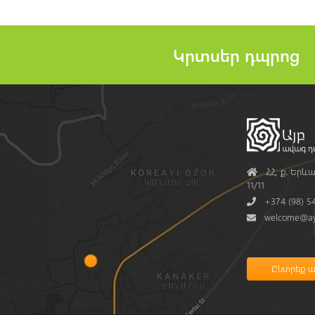
Կրտսեր դպրոց
Address
ՀՀ, ք․ Երևա
11/11
Phone
+374 (98) 5
Mail
welcome@ay