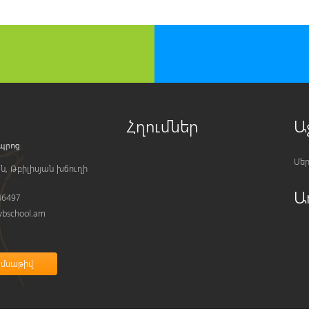
Հղումներ
Ա
Մեր
ն, Թբիլիսյան խճուղի
Ա
46497
bschool.am