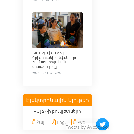
2026-06-26 13:16:27
Read more
Կայացավ Գագիկ
Գրիգորյանի անվան 4-րդ
համադպրոցական
գիտաժողովը
2026-05-11 09:39:20
Էլեկտրոնային նյութեր
«Այբ»-ի բուկլետները
Հայ,
Eng,
Рус
Twitter timeline 
Tweets by AybSchool