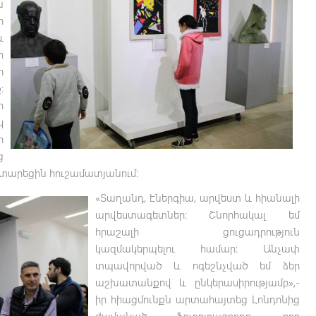
ն
ի
և
ի
ի
։
ի
կ
ի
ց
ատարեցին հուշամատյանում։
«Տաղանդ, էներգիա, արվեստ և հիանալի
արվեստագետներ։ Շնորհակալ եմ
հրաշալի ցուցադրություն
կազմակերպելու համար։ Անչափ
տպավորված և ոգեշնչված եմ ձեր
աշխատանքով և ընկերասիրությամբ»,-
իր հիացմունքն արտահայտեց Լոնդոնից
ժամանած ֆոտոլրագրողը, որը