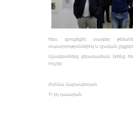
հետ, զրուցեցին տարբեր թեման
տպավորություններով և դրական լիցքերո
Աշակերտները վերադարձան՝ իրենց հե
հուշեր։
Ժաննա Հայրապետյան
11-րդ դասարան