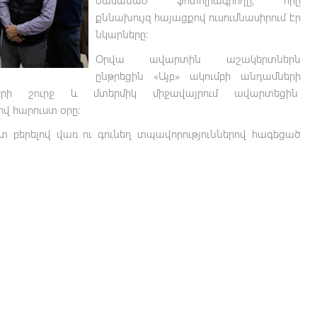
քննախույզ հայացքով ուսումնասիրում էր
նկարները։
Օրվա ավարտին աշակերտներն
ընթրեցին «Այբ» ակումբի անդամների
երի շուրջ և մտերմիկ միջավայրում ավարտեցին
վ հարուստ օրը։
տ բերելով վառ ու գունեղ տպավորություններով հագեցած