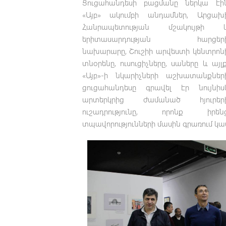
Ցուցահանդեսի բացմանը ներկա էի
«Այբ» ակումբի անդամներ, Արցախ
Հանրապետության մշակույթի 
երիտասարդության հարցեր
նախարարը, Շուշիի արվեստի կենտրոն
տնօրենը, ուսուցիչները, սաները և այլք
«Այբ»-ի նկարիչների աշխատանքներ
ցուցահանդեսը գրավել էր նույնիս
արտերկրից ժամանած հյուրեր
ուշադրությունը, որոնք իրեն
տպավորությունների մասին գրառում կ