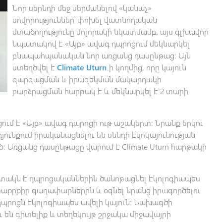
Նոր սերնդի մեջ սերմանելով «կանաչ»
սովորություններ՝ փոխել վատնողական
մտածողությունը մոլորակի նկատմամբ․ այս գլխավոր
նպատակով է «Այբ» ավագ դպրոցում մեկնարկել
բնապահպանական նոր առցանց դասընթաց։ Այն
ստեղծվել է
Climate Uturn
֊ի կողմից, որը կայուն
զարգացման և իրազեկման մակարդակի
բարձրացման հարթակ է և մեկնարկել է 2 տարի
ւմ է «Այբ» ավագ դպրոցի ութ աշակերտ։ Նրանք երկու
ունքում իրականացնելու են սննդի էկոկայունության
Առցանց դասընթացը վարում է Climate Uturn հարթակի
ակն է դպրոցականներին ծանոթացնել էկոլոգիապես
տաքրքիր գաղափարներին և օգնել նրանց իրագործելու
դպրոցն էկոլոգիապես ավելի կայուն։ Նախագծի
են գիտելիք և տեղեկույթ շրջակա միջավայրի