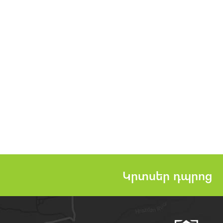
Կրտսեր դպրոց