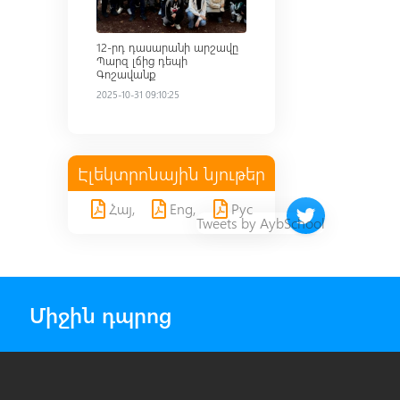
12-րդ դասարանի արշավը
Պարզ լճից դեպի
Գոշավանք
2025-10-31 09:10:25
Էլեկտրոնային նյութեր
Հայ,
Eng,
Рус
Twitter timeline 
Tweets by AybSchool
Միջին դպրոց