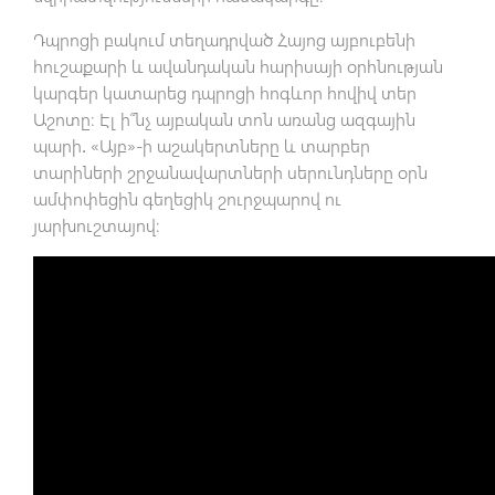
Դպրոցի բակում տեղադրված Հայոց այբուբենի
հուշաքարի և ավանդական հարիսայի օրհնության
կարգեր կատարեց դպրոցի հոգևոր հովիվ տեր
Աշոտը։ Էլ ի՞նչ այբական տոն առանց ազգային
պարի․ «Այբ»-ի աշակերտները և տարբեր
տարիների շրջանավարտների սերունդները օրն
ամփոփեցին գեղեցիկ շուրջպարով ու
յարխուշտայով։