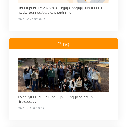
Մեկնարկում է 2026 թ. Գագիկ Գրիգորյանի անվան
համադպրոցական գիտաժողովը
2026-02-25 09:58:15
Բլոգ
Read more
12-րդ դասարանի արշավը Պարզ լճից դեպի
Գոշավանք
2025-10-31 09:10:25