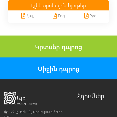
Էլեկտրոնային նյութեր
Հայ,
Eng,
Рус
Կրտսեր դպրոց
Միջին դպրոց
Հղումներ
Address
ՀՀ, ք․ Երևան, Թբիլիսյան խճուղի
11/11