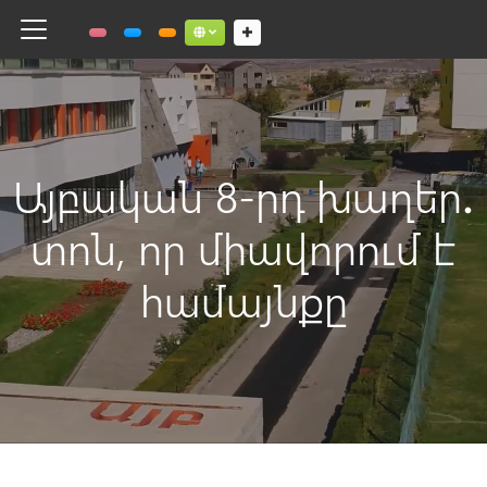
Toggle navigation
Social links dropdown button
Այբական 8-րդ խաղեր․
տոն, որ միավորում է
համայնքը