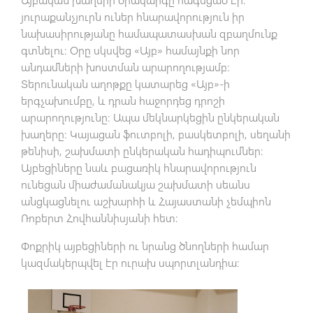
յուրաքանչյուրն ուներ հնարավորություն իր
նախասիրությանը համապատասխան զբաղմունք
գտնելու։ Օրը սկսվեց «Այբ» համայնքի նոր
անդամների խոստման արարողությամբ։
Տերունական աղոթքը կատարեց «Այբ»-ի
երգչախումբը, և դրան հաջորդեց դրոշի
արարողությունը։ Ապա մեկնարկեցին ընկերական
խաղերը։ Կայացան ֆուտբոլի, բասկետբոլի, սեղանի
թենիսի, շախմատի ընկերական հադիպումներ։
Այբեցիները նաև բացառիկ հնարավորություն
ունեցան միաժամանակյա շախմատի սեանս
անցկացնելու աշխարհի և Հայաստանի չեմպիոն
Ռոբերտ Հովհաննիսյանի հետ։
Փոքրիկ այբեցիների ու նրանց ծնողների համար
կազմակերպվել էր ուրախ սպորտլանդիա։