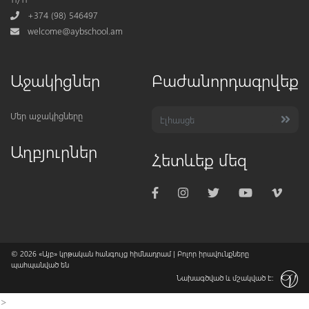
Phone
+374 (98) 546497
Mail
welcome@aybschool.am
Աջակիցներ
Բաժանորդագրվեք
Մեր աջակիցները
Աղբյուրներ
Հետևեք մեզ
© 2026
«Այբ» կրթական հանգույց հիմնադրամ
| Բոլոր իրավունքները
պահպանված են
Նախագծված և մշակված է:
>