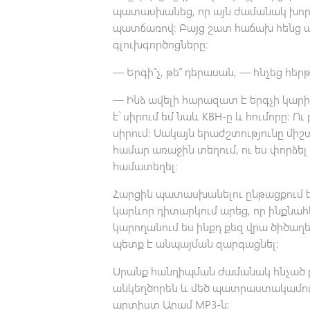
պատասխանեց, որ այն ժամանակ խորու
պատճառով։ Բայց շատ հաճախ հենց այ
գլուխգործոցները։
— Երգի՞չ, թե՞ դերասան, — հնչեց հե
— Ինձ ավելի հարազատ է երգչի կար
է՝ սիրում եմ նաև КВН-ը և հումորը։ Ու 
սիրում։ Սակայն երաժշտությունը միշտ
համար առաջին տեղում, ու ես փորձել
համատեղել։
Հարցին պատասխանելու ընթացքում 
կարևոր դիտարկում արեց, որ ինքնահ
կարողանում ես ինքդ քեզ վրա ծիծաղել
պետք է անպայման զարգացնել։
Սրանք հանդիպման ժամանակ հնչած բա
անկեղծորեն և մեծ պատրաստակամու
արտիստ Արամ MP3-ն։