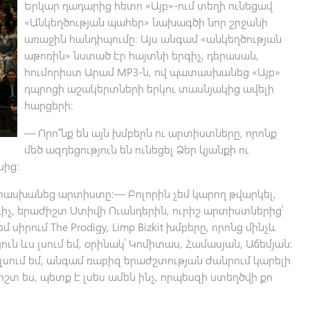
Երկար դադարից հետո «Այբ»-ում տեղի ունեցավ
«Անկեղծության պահեր» նախագծի նոր շրջանի
առաջին հանդիպումը։ Այս անգամ «անկեղծության
աթոռին» նստած էր հայտնի երգիչ, դերասան,
հումորիստ Արամ MP3-ն, ով պատասխանեց «Այբ»
դպրոցի աշակերտների երկու տասնյակից ավելի
հարցերի։
— Որո՞նք են այն խմբերն ու արտիստները, որոնք
մեծ ազդեցություն են ունեցել Ձեր կյանքի ու
նից։
ասխանեց արտիստը։— Բոլորին չեմ կարող թվարկել,
րգիչ, երաժիշտ Ստիվի Ուանդերին, ուրիշ արտիստներից՝
սիրում The Prodigy, Limp Bizkit խմբերը, որոնց մինչև
ուն ևս լսում եմ, օրինակ՝ Կոմիտաս, Համասյան, Աճեմյան։
 լսում եմ, անգամ ռաբիզ երաժշտության ժանրում կարելի
ժիշտ ես, պետք է լսես ամեն ինչ, որպեսզի ստեղծվի քո