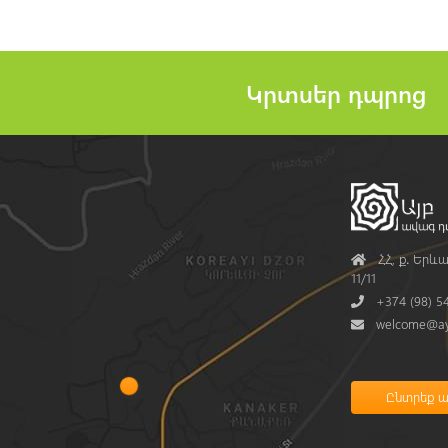
Կրտսեր դպրոց
Address
ՀՀ, ք․ Երևա
11/11
Phone
+374 (98) 5
Mail
welcome@ay