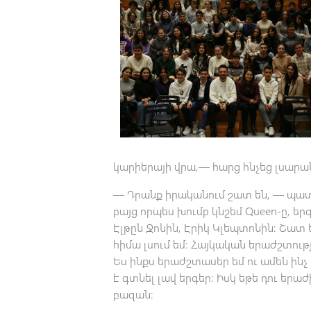
կարիերայի վրա,— հարց հնչեց լսարա
— Դրանք իրականում շատ են, — պատ
բայց որպես խումբ կնշեմ Queen-ը, ե
Էլթըն Ջոնին, Էրիկ Կլեպտոնին։ Շատ եմ 
հիմա լսում եմ։ Հայկական երաժշտությ
Ես ինքս երաժշտասեր եմ ու ամեն ինչ
է գտնել լավ երգեր։ Իսկ եթե դու երա
բազան։