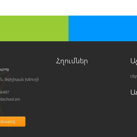
Հղումներ
Ա
Մեր
ն, Թբիլիսյան խճուղի
Ա
46497
bschool.am