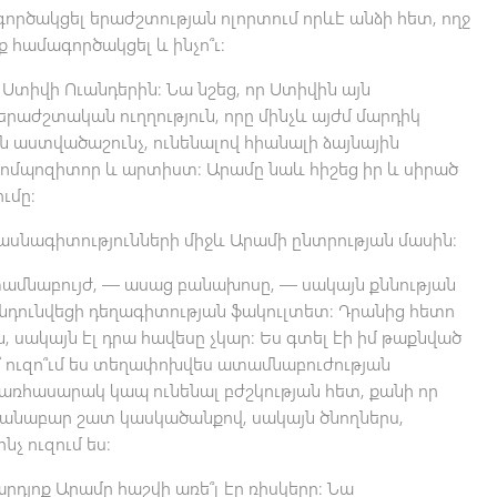
գործակցել երաժշտության ոլորտում որևէ անձի հետ, ողջ
ք համագործակցել և ինչո՞ւ։
տիվի Ուանդերին։ Նա նշեց, որ Ստիվին այն
 երաժշտական ուղղություն, որը մինչև այժմ մարդիկ
 աստվածաշունչ, ունենալով հիանալի ձայնային
 կոմպոզիտոր և արտիստ։ Արամը նաև հիշեց իր և սիրած
ւմը։
ասնագիտությունների միջև Արամի ընտրության մասին։
տամնաբույժ, — ասաց բանախոսը, — սակայն քննության
նդունվեցի դեղագիտության ֆակուլտետ։ Դրանից հետո
, սակայն էլ դրա հավեսը չկար։ Ես գտել էի իմ թաքնված
ին՝ ուզո՞ւմ ես տեղափոխվես ատամնաբուժության
մ առհասարակ կապ ունենալ բժշկության հետ, քանի որ
կանաբար շատ կասկածանքով, սակայն ծնողներս,
նչ ուզում ես։
արդյոք Արամը հաշվի առե՞լ էր ռիսկերը։ Նա