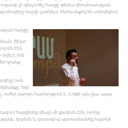
թյամբ չի վերլուծել հարցը՝ թերևս դեռահասության
դ ռիսկերը հաշվի չառնելու հետևանքով են ստեղծվում
րթական հարցը։
իերան։ Ճիշտ
բոլորն էին
 եղել է ինձ
 եմ դրանք
երգիչը նաև
եգնանքը, երբ
, ուժեղ մարդու հատկություն է, և եթե այն չկա, ապա
զում հարցերից միայն մի քանիսն էին, որոնց
թյամբ, երբեմն էլ կատակով պատասխանեց հայտնի