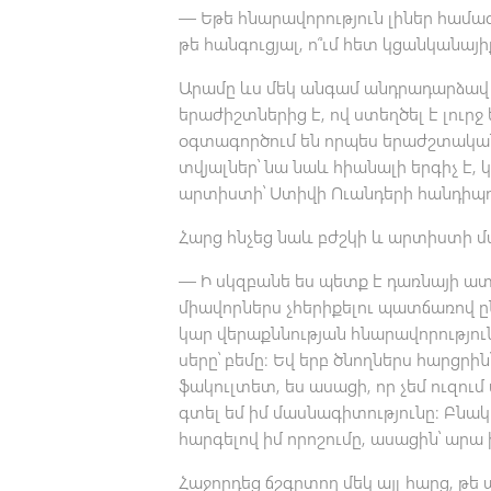
— Եթե հնարավորություն լիներ համա
թե հանգուցյալ, ո՞ւմ հետ կցանկանայի
Արամը ևս մեկ անգամ անդրադարձավ Ս
երաժիշտներից է, ով ստեղծել է լուրջ
օգտագործում են որպես երաժշտական
տվյալներ՝ նա նաև հիանալի երգիչ է,
արտիստի՝ Ստիվի Ուանդերի հանդիպո
Հարց հնչեց նաև բժշկի և արտիստի մ
— Ի սկզբանե ես պետք է դառնայի ա
միավորներս չհերիքելու պատճառով ը
կար վերաքննության հնարավորություն
սերը՝ բեմը։ Եվ երբ ծնողներս հարցր
ֆակուլտետ, ես ասացի, որ չեմ ուզու
գտել եմ իմ մասնագիտությունը։ Բնա
հարգելով իմ որոշումը, ասացին՝ արա ի
Հաջորդեց ճշգրտող մեկ այլ հարց, թե 