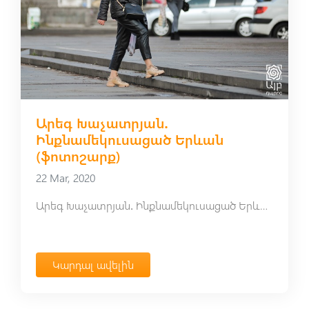
Արեգ Խաչատրյան․
Ինքնամեկուսացած Երևան
(ֆոտոշարք)
22 Mar, 2020
Արեգ Խաչատրյան․ Ինքնամեկուսացած Երևան․ ֆոտոշարք
Կարդալ ավելին