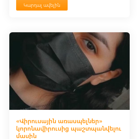
Կարդալ ավելին
«Վիրուսային առասպելներ»
կորոնավիրուսից պաշտպանվելու
մասին