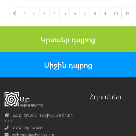
1
2
3
4
5
6
7
8
9
10
11
Կրտսեր դպրոց
Միջին դպրոց
Հղումներ
Address
ՀՀ, ք․ Երևան, Թբիլիսյան խճուղի
11/11
Phone
+374 (98) 546497
Mail
welcome@aybschool.am