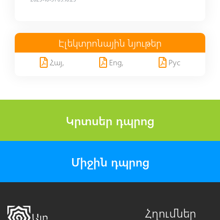
Էլեկտրոնային նյութեր
Հայ,
Eng,
Рус
Կրտսեր դպրոց
Միջին դպրոց
Հղումներ