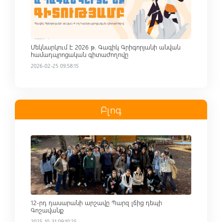
Մեկնարկում է 2026 թ. Գագիկ Գրիգորյանի անվան
համադպրոցական գիտաժողովը
2026-02-25 09:58:15
Բլոգ
Read more
12-րդ դասարանի արշավը Պարզ լճից դեպի
Գոշավանք
2025-10-31 09:10:25