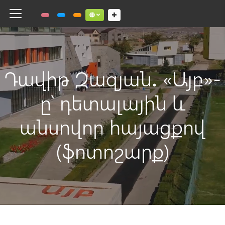
Toggle navigation
Social links dropdown button
Դավիթ Զազյան․ «Այբ»-
ը՝ դետալային և
անսովոր հայացքով
(ֆոտոշարք)