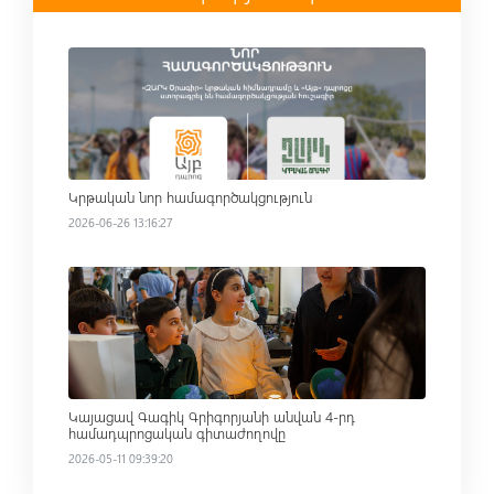
Read more
Կրթական նոր համագործակցություն
2026-06-26 13:16:27
Read more
Կայացավ Գագիկ Գրիգորյանի անվան 4-րդ
համադպրոցական գիտաժողովը
2026-05-11 09:39:20