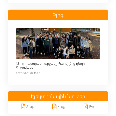
Բլոգ
Read more
12-րդ դասարանի արշավը Պարզ լճից դեպի
Գոշավանք
2025-10-31 09:10:25
Էլեկտրոնային նյութեր
Հայ,
Eng,
Рус