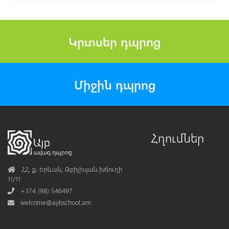
Կրտսեր դպրոց
Միջին դպրոց
Հղումներ
Address
ՀՀ, ք․ Երևան, Թբիլիսյան խճուղի
11/11
Phone
+374 (98) 546497
Mail
welcome@aybschool.am