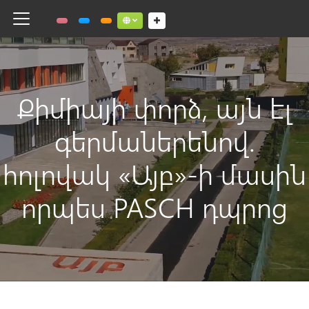
Toggle navigation
Social links dropdown button
Քիմիայի փորձ, այն էլ
գերմաներենով.
հոլովակ «Այբ»-ի մասին
որպես PASCH դպրոց