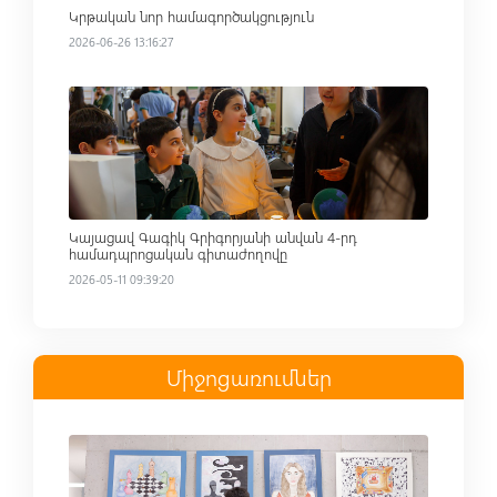
Կրթական նոր համագործակցություն
2026-06-26 13:16:27
Read more
Կայացավ Գագիկ Գրիգորյանի անվան 4-րդ
համադպրոցական գիտաժողովը
2026-05-11 09:39:20
Միջոցառումներ
Read more