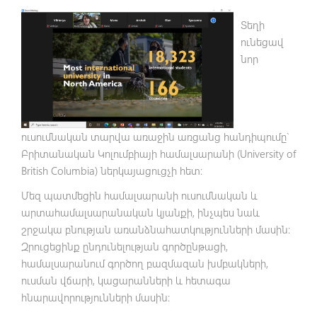
Տեղի
ունեցավ
նոր
ուսումնական տարվա առաջին առցանց հանդիպումը`
Բրիտանական Կոլումբիայի համալսարանի (University of
British Columbia) ներկայացուցչի հետ։
Մեզ պատմեցին համալսարանի ուսումնական և
արտահամալսարանական կյանքի, ինչպես նաև
շրջակա բնության առանձնահատկությունների մասին։
Զրուցեցինք ընդունելության գործընթացի,
համալսարանում գործող բազմազան խմբակների,
ուսման վճարի, կացարանների և հետագա
հնարավորությունների մասին: