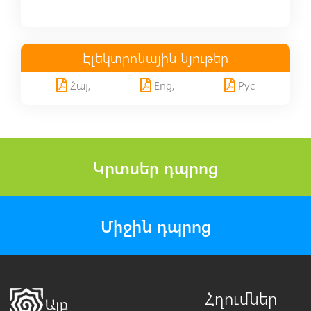
Էլեկտրոնային նյութեր
Հայ,
Eng,
Рус
Կրտսեր դպրոց
Միջին դպրոց
Հղումներ