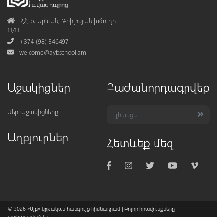
Address
ՀՀ, ք․ Երևան, Թբիլիսյան խճուղի
11/11
Phone
+374 (98) 546497
Mail
welcome@aybschool.am
Աջակիցներ
Բաժանորդագրվեք
Մեր աջակիցները
Աղբյուրներ
Հետևեք մեզ
© 2026
«Այբ» կրթական հանգույց հիմնադրամ
| Բոլոր իրավունքները
պահպանված են