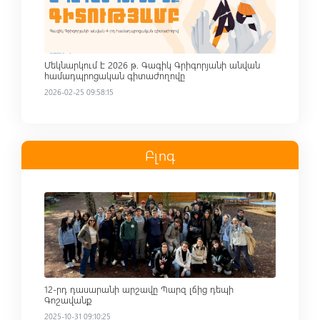
Մեկնարկում է 2026 թ. Գագիկ Գրիգորյանի անվան
համադպրոցական գիտաժողովը
2026-02-25 09:58:15
Բլոգ
Read more
12-րդ դասարանի արշավը Պարզ լճից դեպի
Գոշավանք
2025-10-31 09:10:25