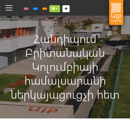
Toggle navigation
Social links dropdown button
Հանդիպում
Բրիտանական
Կոլումբիայի
համալսարանի
ներկայացուցչի հետ