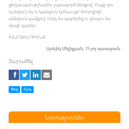
ցեղասպան թշնամու չարագործ ձեռքով։ Բայց դու
կանգուն ես և կանգուն կմնաս քո ժողովրդի
աննկուն կամքով։ Եկել ես դարերից և գնալու ես
դեպի դարեր։
#ՀԱՂԹԵԼՈՒԵՆՔ
Արևիկ Մելիքյան, 11-րդ դասարան
Տարածել
Tag
Tag
Blog
Բլոգ
Նորություններ