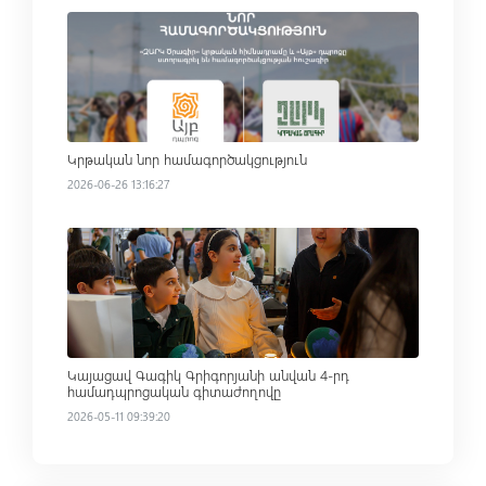
Read more
Կրթական նոր համագործակցություն
2026-06-26 13:16:27
Read more
Կայացավ Գագիկ Գրիգորյանի անվան 4-րդ
համադպրոցական գիտաժողովը
2026-05-11 09:39:20