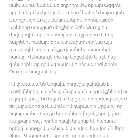
սահմանում կանգնած եղբորը։ Փա՜ռք այն ազգին,
որը հանգանակություն է անում հանուն հայության։
Առողջությո՜ւն այն մանուկներին, որոնք այսօր
արկերից ստացած վերքեր ունեն։ Փա՜ռք հայ
ժողովրդին, որ միասնաբար պայքարում է հող
հայրենու համար։ Երախտագիտությո՜ւնս այն
լրագրողին, որը կյանքը վտանգեց փաստերի
համար։ Վեհագույն փա՜ռք Արցախին և այն հայ
զինվորին, որ դիմագրավում է ոճրագործներին։
Փա՜ռք և հաղթանա՜կ։
Իմ փառապա՛նծ Արցախ, հողդ շաղախված է
արծիվներիդ արյունով, մայրական արցունքներով ու
աղոթքներով։ Իմ հպա՜րտ Արցախ, որ դիմագրավում
ես չարագործ թշնամուն։ Իմ դարավո՜ր Արցախ, որ
հպարտանում ես քո կոթողներով՝ վանքերով, լուռ
խաչքարերով , որոնք դեպի երկինք են հառնում
իրենց աղոթքով և անձայն վառվող, հալվող մոմերի
ծխով։ Գեղատեսիլ Արցախ, որ ավերվում ես