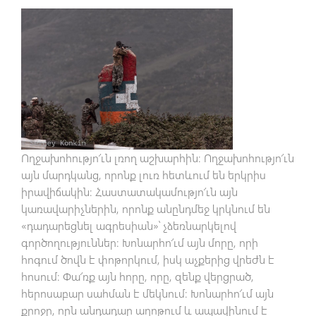
Ողջախոհությո՜ւն լռող աշխարհին։ Ողջախոհությո՜ւն
այն մարդկանց, որոնք լուռ հետևում են երկրիս
իրավիճակին։ Հաստատակամությո՜ւն այն
կառավարիչներին, որոնք անընդմեջ կրկնում են
«դադարեցնել ագրեսիան»՝ չձեռնարկելով
գործողություններ։ Խոնարհո՜ւմ այն մորը, որի
հոգում ծովն է փոթորկում, իսկ աչքերից վրեժն է
հոսում։ Փա՜ռք այն հորը, որը, զենք վերցրած,
հերոսաբար սահման է մեկնում։ Խոնարհո՜ւմ այն
քրոջը, որն անդադար աղոթում և ապավինում է