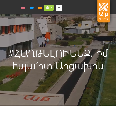
Toggle navigation
Social links dropdown button
#ՀԱՂԹԵԼՈՒԵՆՔ․ Իմ
հպա՜րտ Արցախին