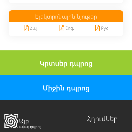
Էլեկտրոնային նյութեր
Հայ,
Eng,
Рус
Կրտսեր դպրոց
Միջին դպրոց
Հղումներ