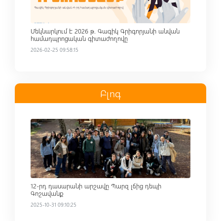
Մեկնարկում է 2026 թ. Գագիկ Գրիգորյանի անվան
համադպրոցական գիտաժողովը
2026-02-25 09:58:15
Բլոգ
Read more
12-րդ դասարանի արշավը Պարզ լճից դեպի
Գոշավանք
2025-10-31 09:10:25