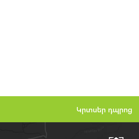
Կրտսեր դպրոց