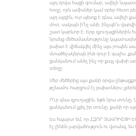
այդ օրվա հացի գումար, ավելի նպատ
հողը, որն ամիսներ կամ օրեր հետո բ
այդ այգին, ուր պետք է գնա, ավելի 
մոտ, սակայն ի՞նչ անի, ինչպե՞ս վար
շատ կարևոր է: Երբ գյուղացիներին հ
նրանց մեծամասնությունը կպատասխան
բախտ է վիճակվել մինչ այս րոպեն ապր
մտածելակերպն ինձ դուր է գալիս ,քան
ցանկանում անել ինչ-որ քայլ վախի ազ
տեղը:
Մեր մեծերից այս քանի օրվա ընթացքո
թշնամու հարցում էլ բախտներս չբերե
Ո՞ւր գնա գյուղացին, եթե նրա տունը,
ցանկանում լքել իր տունը, քանի որ 
Ես հպարտ եմ, որ ՀԶՈՐ ՏԱՎՈՒՇՑԻ ԵՄ
էլ լինեն լարվածություն ու վտանգ, ե