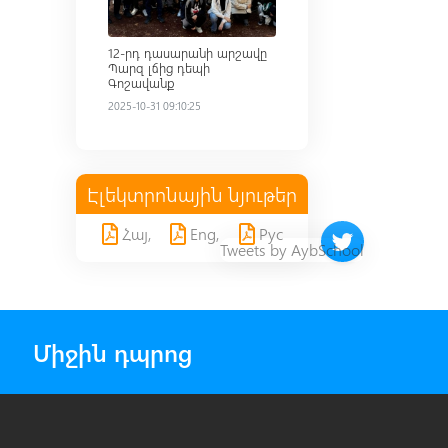
12-րդ դասարանի արշավը
Պարզ լճից դեպի
Գոշավանք
2025-10-31 09:10:25
Էլեկտրոնային նյութեր
Հայ,
Eng,
Рус
Twitter timeline 
Tweets by AybSchool
Միջին դպրոց