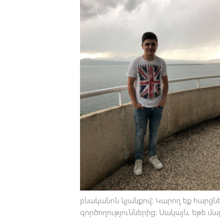
բնականոն կյանքով: Կարող եք հարցնե
գործողություններից: Սակայն, եթե մ