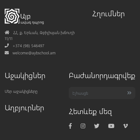
Հղումներ
Address
ՀՀ, ք․ Երևան, Թբիլիսյան խճուղի
11/11
Phone
+374 (98) 546497
Mail
welcome@aybschool.am
Աջակիցներ
Բաժանորդագրվեք
Մեր աջակիցները
Աղբյուրներ
Հետևեք մեզ