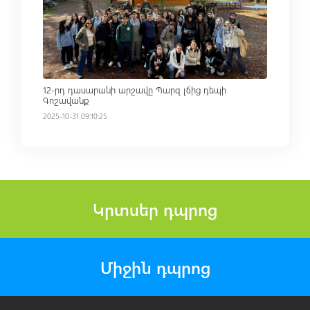
Read more
12-րդ դասարանի արշավը Պարզ լճից դեպի
Գոշավանք
2025-10-31 09:10:25
Կրտսեր դպրոց
Միջին դպրոց