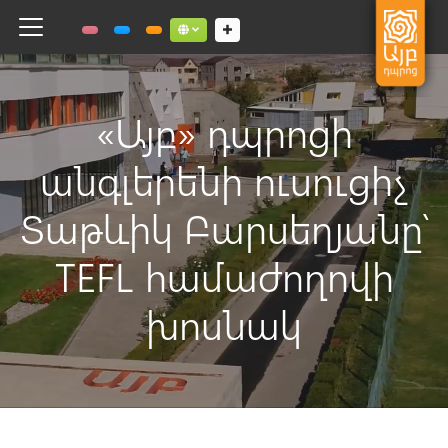
Toggle navigation
Social links dropdown button
«Այբ» դպրոցի
անգլերենի ուսուցիչ
Տաթևիկ Բարսեղյանը՝
TEFL համաժողովի
խոսնակ