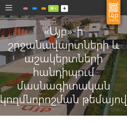
Toggle navigation
Social links dropdown button
«Այբ»-ի
շրջանավարտների և
աշակերտների
հանդիպում
մասնագիտական
կողմնորոշման թեմայով