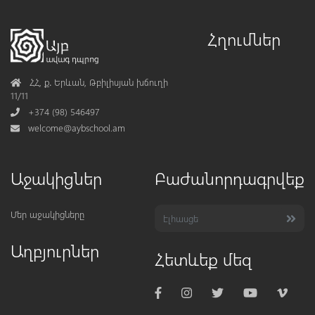
Հղումներ
Address
ՀՀ, ք․ Երևան, Թբիլիսյան խճուղի
11/11
Phone
+374 (98) 546497
Mail
welcome@aybschool.am
Աջակիցներ
Բաժանորդագրվեք
Մեր աջակիցները
Աղբյուրներ
Հետևեք մեզ