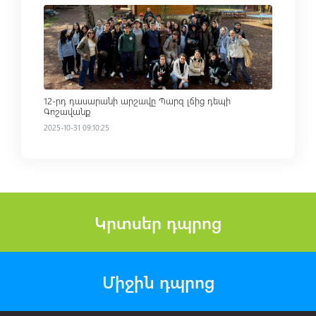
Read more
12-րդ դասարանի արշավը Պարզ լճից դեպի
Գոշավանք
2025-10-31 09:10:25
Կրտսեր դպրոց
Միջին դպրոց