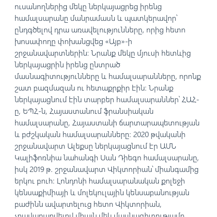
ուսանողներից մեկը ներկայացրեց իրենց
համալսարանը մանրամասն և պատկերավոր՝
ընդգծելով դրա առավելությունները, որից հետո
խոսափողը փոխանցվեց «Այբ»-ի
շրջանավարտներին։ Նրանք մեկը մյուսի հետևից
ներկայացրին իրենց ընտրած
մասնագիտությունները և համալսարանները, որոնք
շատ բազմազան ու հետաքրքիր էին։ Նրանք
ներկայացնում էին տարբեր համալսարաններ՝ ՀԱՀ-
ը, ԵՊՀ-ն, Հայաստանում ֆրանսիական
համալսարանը, Հայաստանի ճարտարապետության
և բժշկական համալսարանները։ 2020 թվականի
շրջանավարտ Ալեքսը ներկայացնում էր ԱՄՆ
Կալիֆոռնիա նահանգի Սան Դիեգո համալսարանը,
իսկ 2019 թ. շրջանավարտ Վիկտորիան՝ միանգամից
երկու բուհ։ Լոնդոնի համալսարանական քոլեջի
կենսաքիմիայի և մոլեկուլային կենսաբանության
բաժինն ավարտելուց հետո Վիկտորիան,
չբավարարվելով միայն մեկ մասնագիտությամբ,