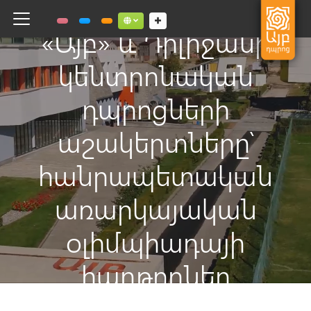
Toggle navigation
Social links dropdown button
«Այբ» և Դիլիջանի
կենտրոնական
դպրոցների
աշակերտները՝
հանրապետական
առարկայական
օլիմպիադայի
հաղթողներ