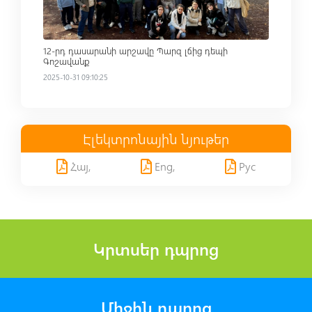
12-րդ դասարանի արշավը Պարզ լճից դեպի
Գոշավանք
2025-10-31 09:10:25
Էլեկտրոնային նյութեր
Հայ,
Eng,
Рус
Կրտսեր դպրոց
Միջին դպրոց