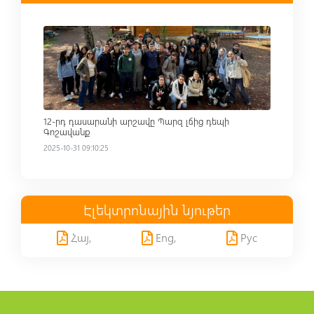
Read more
12-րդ դասարանի արշավը Պարզ լճից դեպի
Գոշավանք
2025-10-31 09:10:25
Էլեկտրոնային նյութեր
Հայ,
Eng,
Рус