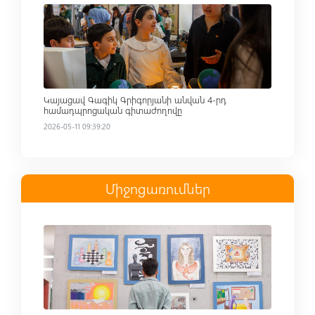
Read more
Կայացավ Գագիկ Գրիգորյանի անվան 4-րդ
համադպրոցական գիտաժողովը
2026-05-11 09:39:20
Միջոցառումներ
Read more