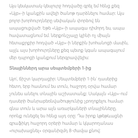
Այս կեսկատակ-կեսլուրջ հոդվածը գրել եմ հենց քեզ
«Այբ»-ի կյանքին ավելի ծանոթ դարձնելու համար։ Այս
բոլոր խորհուրդները սեփական փորձով են
ապացուցված։ Եթե «Այբ»-ի ապագա դիմորդ ես, ապա
հավատացնում եմ. ներքոնշյալը կլինի ոչ միայն
հետաքրքիր հոդված «Այբ»-ի ներքին խոհանոցի մասին,
այլև այս խորհուրդները քեզ պետք կգան ապագայում
մեր դպրոցի կյանքում ներգրավվելիս։
Տնայիններդ արա սեպտեմբերի 1-ից
Այո՛, ճիշտ կարդացիր։ Սեպտեմբերի 1-ին՝ դասերից
հետո, երբ հասնում ես տուն, հաջորդ օրվա համար
չունես անելու տնային աշխատանք։ Սակայն «Այբ»-ում
դասերի ծանրաբեռնվածությունից չբողոքելու համար
գնա տուն և արա այն առարկաների տնայինները,
որոնք ունեցել ես հենց այդ օրը։ Դա իրոք կթեթևացնի
գրաֆիկդ հաջորդ օրերի համար և կկարողանաս
«ուրախացնել» օրգանիզմդ 8-ժամյա քնով։