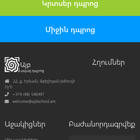
Կրտսեր դպրոց
Միջին դպրոց
Հղումներ
Address
ՀՀ, ք․ Երևան, Թբիլիսյան խճուղի
11/11
Phone
+374 (98) 546497
Mail
welcome@aybschool.am
Աջակիցներ
Բաժանորդագրվեք
Մեր աջակիցները