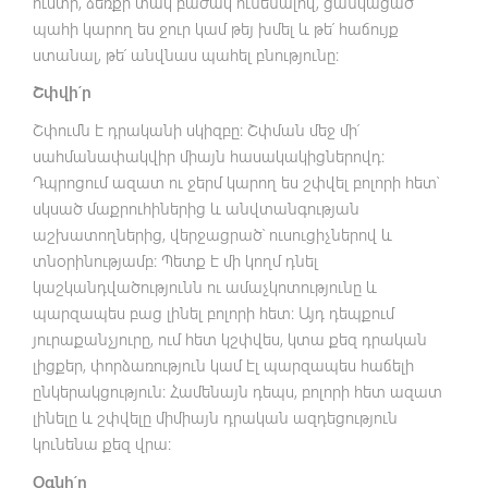
ուստի, ձեռքի տակ բաժակ ունենալով, ցանկացած
պահի կարող ես ջուր կամ թեյ խմել և թե՛ հաճույք
ստանալ, թե՛ անվնաս պահել բնությունը։
Շփվի՛ր
Շփումն է դրականի սկիզբը։ Շփման մեջ մի՛
սահմանափակվիր միայն հասակակիցներովդ։
Դպրոցում ազատ ու ջերմ կարող ես շփվել բոլորի հետ՝
սկսած մաքրուհիներից և անվտանգության
աշխատողներից, վերջացրած՝ ուսուցիչներով և
տնօրինությամբ։ Պետք է մի կողմ դնել
կաշկանդվածությունն ու ամաչկոտությունը և
պարզապես բաց լինել բոլորի հետ։ Այդ դեպքում
յուրաքանչյուրը, ում հետ կշփվես, կտա քեզ դրական
լիցքեր, փորձառություն կամ էլ պարզապես հաճելի
ընկերակցություն։ Համենայն դեպս, բոլորի հետ ազատ
լինելը և շփվելը միմիայն դրական ազդեցություն
կունենա քեզ վրա։
Օգնի՛ր