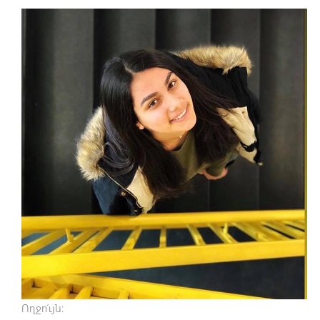
Ողջո՛ւյն։