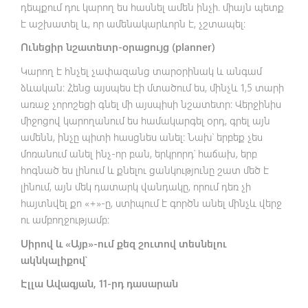
դեպքում դու կարող ես հասնել ամեն ինչի. միայն պետք
է աշխատել և, որ ամենակարևորն է, չշտապել։
Ունեցիր նշատետր-օրացույց (planner)
Կարող է հնչել չափազանց տարօրինակ և անգամ
ձևական։ Հենց այսպես էի մտածում ես, մինչև 1,5 տարի
առաջ չորոշեցի գնել մի այսպիսի նշատետր։ Վերջինիս
միջոցով կարողանում ես համակարգել օրդ, գրել այն
ամենն, ինչը պիտի հասցնես անել։ Նախ՝ երբեք չես
մոռանում անել ինչ-որ բան, երկրորդ՝ հաճախ, երբ
հոգնած ես լինում և քնելու ցանկությունը շատ մեծ է
լինում, այն մեկ դատարկ վանդակը, որում դեռ չի
հայտնվել քո «+»-ը, ստիպում է գործն անել մինչև վերջ
ու ամբողջությամբ։
Սիրով և «Այբ»-ում քեզ շուտով տեսնելու
ակնկալիքով՝
Էլլա Ավագյան, 11-րդ դասարան