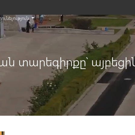
դունելություն
T
s
th
si
e
ան տարեգիրքը՝ այբեցի
a
s
t