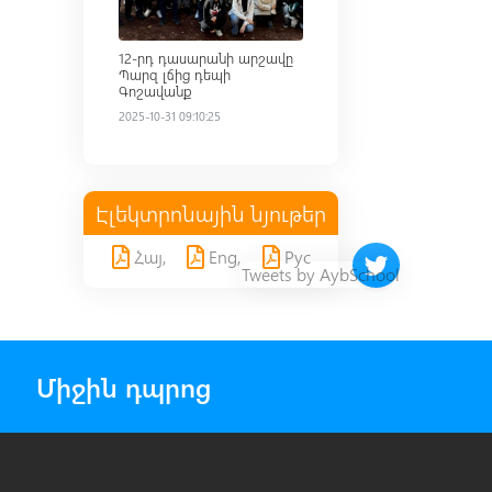
12-րդ դասարանի արշավը
Պարզ լճից դեպի
Գոշավանք
2025-10-31 09:10:25
Էլեկտրոնային նյութեր
Հայ,
Eng,
Рус
Twitter timeline 
Tweets by AybSchool
Միջին դպրոց