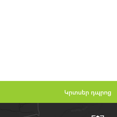
Կրտսեր դպրոց