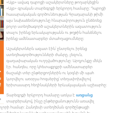
«Այբ» ավագ դպրոցի աշակերտները թողարկեցին
«Այբ» գրական տարեգրքի երկրորդ համարը։ Դպրոցի
հասարակական գործունեության Գրադարանի թիմի
այս նախաձեռնությունը հնարավորություն ընձեռեց
բոլոր ստեղծագործ աշակերտներին ազատություն
տալու իրենց երևակայությանն ու թղթին հանձնելու
իրենց ամենատարբեր մտահղացումները։
Աշակերտներն ազատ էին՝ ընտրելու իրենց
ստեղծագործությունների ժանրը, լեզուն,
գաղափարական ուղղվածությունը։ Արդյունքը մեկն
էր. հանդես, որը կհետաքրքրի ամենատարբեր
ճաշակի տեր ընթերցողներին ու կօգնի մի պահ
կտրվելու առօրյա հոգսերից՝ տեղափոխվելով
երիտասարդ հեղինակների երևակայական աշխարհը։
Տարեգրքի երկրորդ համարը առկա է
առցանց
տարբերակով, ինչը ընթերցանությունն առավել
բոլորի համար։ Հանդեսի ստեղծման գործընթացի
դամներից կազմված աշխատանքային խումբն է։