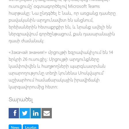
ուսուցումը՝ օգտագործելով Microsoft Teams
հարթակը։ Նա ընդգծել է նաև, որ առցանց դասերը
բավականին արդյունավետ են անցնում,
երեխաներին հետաքրքիր են, և նրանք ավելի են
ներգրավվում գործընթացում, քան դասարանային
դասի ժամանակ։
«Закачай знания!» մրցույթի եզրափակիչում են 14
երկրի 26 ուսուցիչ։ Մրցույթի արդյունքները
կամփոփվեն և հաղթողների պարգևատրման
արարողությունը տեղի կունենա Մոսկվայում՝
աշխարհում համաճարակային իրավիճակի
կարգավորումից հետո։
Տարածել
Tag
Tag
News
Լուրեր