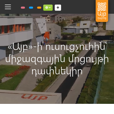
Toggle navigation
Social links dropdown button
«Այբ»-ի ուսուցչուհին՝
միջազգային մրցույթի
դափնեկիր