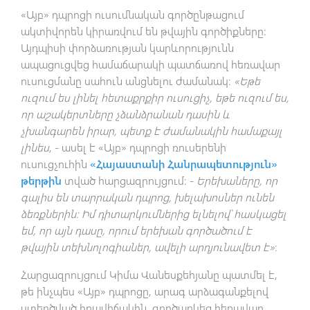
«Այբ» դպրոցի ուսումնական գործընթացում
ակտիվորեն կիրառվում են թվային գործիքները։
Այդպիսի փորձառության կարևորությունն
ապացուցվեց համաճարակի պատճառով հեռավար
ուսուցմանը սահուն անցնելու ժամանակ։
«Եթե
ուզում ես լինել հետաքրքիր ուսուցիչ, եթե ուզում ես,
որ աշակերտները չձանձրանան դասին և
չխանգարեն իրար, պետք է ժամանակին համաքայլ
լինես
, - ասել է «Այբ» դպրոցի ռուսերենի
ուսուցչուհին
«Հայաստանի Հանրապետություն»
թերթին
տված հարցազրույցում։ -
Երեխաները, որ
գալիս են տարրական դպրոց, խելախոսներ ունեն
ձեռքներին։ Իմ դիտարկումներից ելնելով՝ հասկացել
եմ, որ այն դասը, որում երեխան գործածում է
թվային տեխնոլոգիաներ, ավելի արդյունավետ է»
։
Հարցազրույցում Կիմա Վանեսքեհյանը պատմել է,
թե ինչպես «Այբ» դպրոցը, արագ արձագանքելով
ստեղծված իրավիճակին, գործարկեց հեռավար