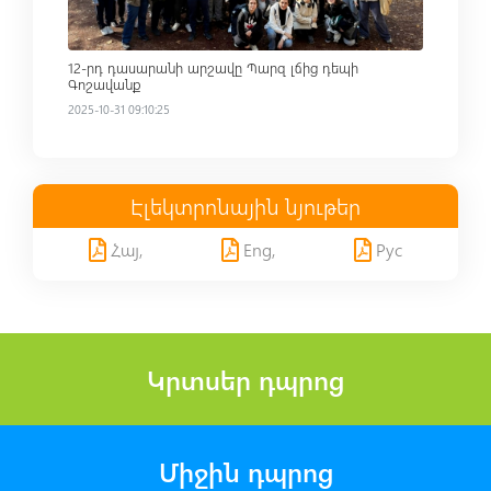
12-րդ դասարանի արշավը Պարզ լճից դեպի
Գոշավանք
2025-10-31 09:10:25
Էլեկտրոնային նյութեր
Հայ,
Eng,
Рус
Կրտսեր դպրոց
Միջին դպրոց