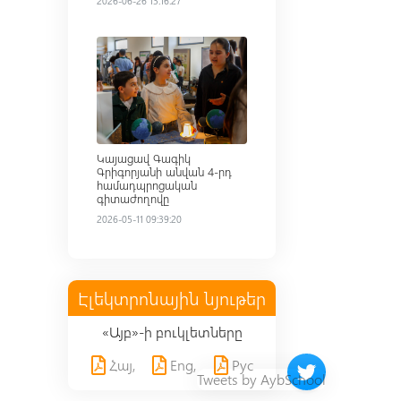
2026-06-26 13:16:27
Read more
Կայացավ Գագիկ
Գրիգորյանի անվան 4-րդ
համադպրոցական
գիտաժողովը
2026-05-11 09:39:20
Էլեկտրոնային նյութեր
«Այբ»-ի բուկլետները
Հայ,
Eng,
Рус
Twitter timeline 
Tweets by AybSchool