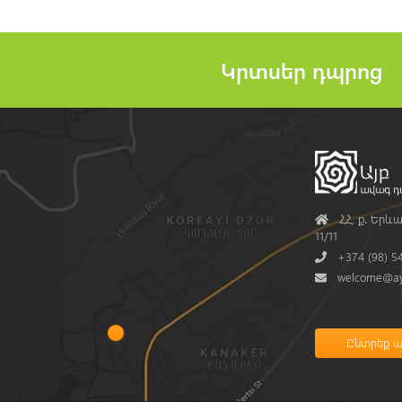
Կրտսեր դպրոց
Address
ՀՀ, ք․ Երևա
11/11
Phone
+374 (98) 5
Mail
welcome@ay