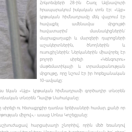
Հոկտեմբերի 28-ին Շառլ Ազնավուրի
հրապարակում իսկական տոն էր: «Այբ»
կրթական հիմնադրամը մեկ վայրում էր
հավաքել ամենամյա մրցույթի
հավատարիմ մասնակիցներին՝
մայրաքաղաքի և մարզերի դպրոցների
աշակերտներին, ծնողներին և
ուսուցիչներին: Ներկաներին միավորել էր
բոլորի սիրելի «Կենգուրու»
մաթեմատիկայի և տրամաբանության
մրցույթը, որը նշում էր իր հոբելյանական
10-ամյակը:
ես եկան «Այբ» կրթական հիմնադրամի գործադիր տնօրեն
ծառնական տնօրեն Դավիթ Սահակյանը:
նը սիրելի ու հետաքրքիր դառնա երեխաների համար, քանի որ
թության միջով»,- ասաց Սոնա Կոշեցյանը:
 աշխուժացավ հարցախաղի շնորհիվ, որին մեծ եռանդով
երի աշակերտները: Մրցանակը խորհրդանշական էր՝ գիրք՝