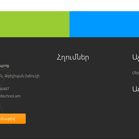
Հղումներ
Ա
Մեր
ն, Թբիլիսյան խճուղի
Ա
46497
bschool.am