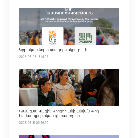
Read more
Կրթական նոր համագործակցություն
2026-06-26 13:16:27
Read more
Կայացավ Գագիկ Գրիգորյանի անվան 4-րդ
համադպրոցական գիտաժողովը
2026-05-11 09:39:20