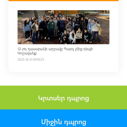
Read more
12-րդ դասարանի արշավը Պարզ լճից դեպի
Գոշավանք
2025-10-31 09:10:25
Կրտսեր դպրոց
Միջին դպրոց