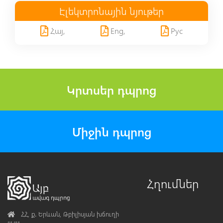
Էլեկտրոնային նյութեր
Հայ,
Eng,
Рус
Կրտսեր դպրոց
Միջին դպրոց
Հղումներ
Address
ՀՀ, ք․ Երևան, Թբիլիսյան խճուղի