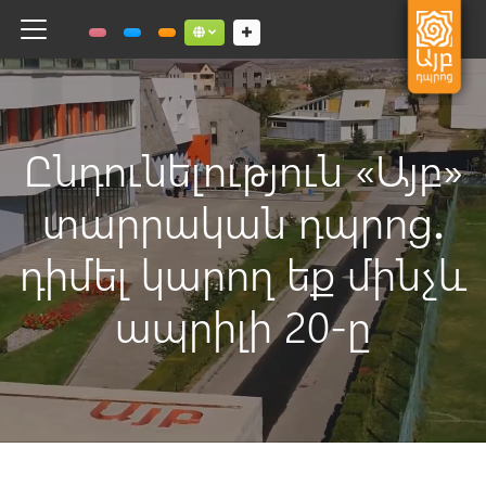
Toggle navigation
Social links dropdown button
Ընդունելություն «Այբ»
տարրական դպրոց․
դիմել կարող եք մինչև
ապրիլի 20-ը