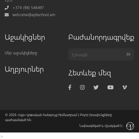
11/11
Phone
+374 (98) 546497
Mail
welcome@aybschool.am
Աջակիցներ
Բաժանորդագրվեք
Մեր աջակիցները
Աղբյուրներ
Հետևեք մեզ
© 2026
«Այբ» կրթական հանգույց հիմնադրամ
| Բոլոր իրավունքները
պահպանված են
Նախագծված և մշակված է:
>