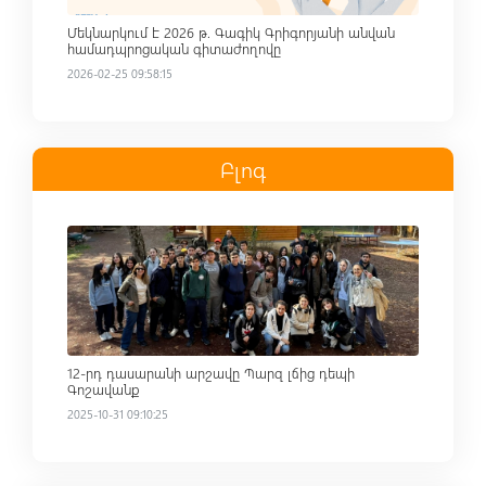
Մեկնարկում է 2026 թ. Գագիկ Գրիգորյանի անվան
համադպրոցական գիտաժողովը
2026-02-25 09:58:15
Բլոգ
Read more
12-րդ դասարանի արշավը Պարզ լճից դեպի
Գոշավանք
2025-10-31 09:10:25