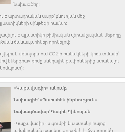
նախագծեր։
ւ է արտադրական սարք՝ բնության մեջ
պլաստիկների սինթեզի համար։
րելավելու է պլաստիկի քիմիական վերամշակման մեթոդը
ծածման ճանապարհներ որոնելով։
վելու է մթնոլորտում CO2-ի քանակների կրճատմամբ՝
մով էներգիա» թիմը սննդային թափոններից ստանալու
կոմպոստ)։
«Կաքավագիր» ակումբ
Նախագիծ՝ «Պարահեն ինքնություն»
Նախագծավար՝ Գագիկ Գինոսյան
«Կաքավագիր» ակումբի նպատակը հայոց
ավանդական պարերը գրառելն է, ճշգրտորեն