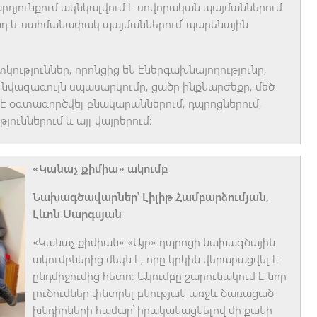
արդյունքում ակնկալվում է սովորական պայմաններում
նդ և սահմանափակ պայմաններում՝ պարենային
ություններ, որոնցից են էներգախնայողությունը,
վազագույն սպասարկումը, ցածր ինքնարժեքը, մեծ
ղ է օգտագործվել բնակարաններում, դպրոցներում,
ւններում և այլ վայրերում:
«Կանաչ քիմիա» ակումբ
Նախագծավարներ՝ Լիլիթ Համբարձումյան,
Լևոն Սարգսյան
«Կանաչ քիմիան» «Այբ» դպրոցի նախագծային
ակումբներից մեկն է, որը կրկին վերաբացվել է
ընդմիջումից հետո։ Ակումբը շարունակում է նոր
լուծումներ փնտրել բնության առջև ծառացած
խնդիրների համար՝ իրականացնելով մի քանի