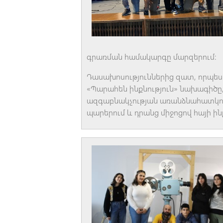
գրառման համակարգը մարզերում:
Դասախոսություններից զատ, որպե
«Պարահեն ինքնություն» նախագիծը
ազգաբնակչության առանձնահատկու
պարերում և դրանց միջոցով հայի ին