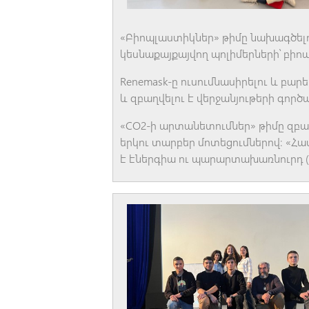
«Բիոպլաստիկներ» թիմը նախագծելո
կեսնաքայքայվող պոլիմերների՝ բիո
Renemask-ը ուսումնասիրելու և բա
և զբաղվելու է վերջանյութերի գոր
«CO2-ի արտանետումներ» թիմը զբաղ
երկու տարբեր մոտեցումներով։ «Հա
է էներգիա ու պարարտախառնուրդ (