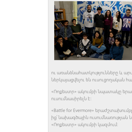
ու առանձնահատկությունները և արտ
ներկայացվելու են ուսուցողական հա
«Ռոքեստր» ակումբի նպատակը երա
ուսումնասիրելն է։
«Battle for Evermore» երաժշտախում
ից՝ նախագծային ուսումնառության
«Ռոքեստր» ակումբի կազմում։