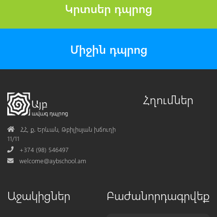
Կրտսեր դպրոց
Միջին դպրոց
Հղումներ
Address
ՀՀ, ք․ Երևան, Թբիլիսյան խճուղի
11/11
Phone
+374 (98) 546497
Mail
welcome@aybschool.am
Աջակիցներ
Բաժանորդագրվեք