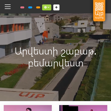
Toggle navigation
Social links dropdown button
Արվեստի շաբաթ․
բեմարվեստ