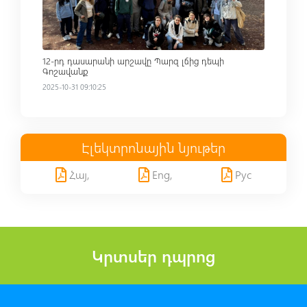
12-րդ դասարանի արշավը Պարզ լճից դեպի
Գոշավանք
2025-10-31 09:10:25
Էլեկտրոնային նյութեր
Հայ,
Eng,
Рус
Կրտսեր դպրոց