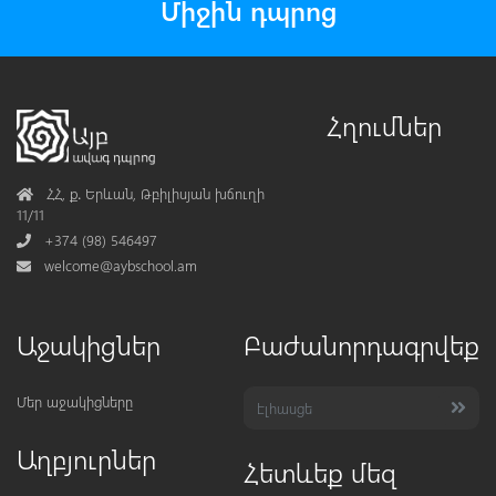
Միջին դպրոց
Հղումներ
Address
ՀՀ, ք․ Երևան, Թբիլիսյան խճուղի
11/11
Phone
+374 (98) 546497
Mail
welcome@aybschool.am
Աջակիցներ
Բաժանորդագրվեք
Մեր աջակիցները
Աղբյուրներ
Հետևեք մեզ