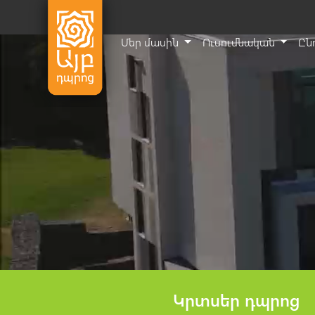
Մեր մասին
Ուսումնական
Ըն
Կրտսեր դպրոց