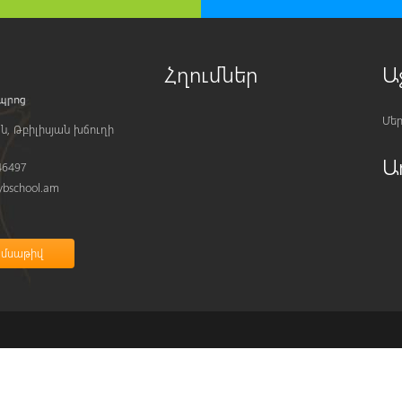
Հղումներ
Ա
Մեր
ն, Թբիլիսյան խճուղի
Ա
46497
bschool.am