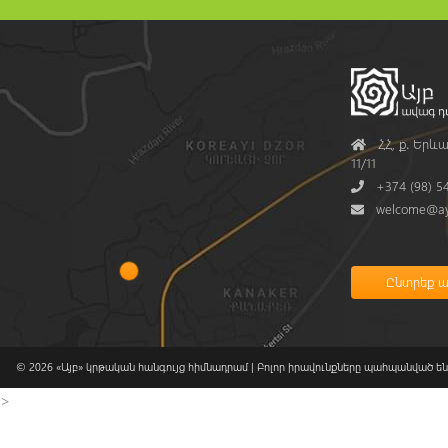
Address
ՀՀ, ք․ Երևա
11/11
Phone
+374 (98) 5
Mail
welcome@ay
© 2026
«Այբ» կրթական հանգույց հիմնադրամ
| Բոլոր իրավունքները պահպանված են
>