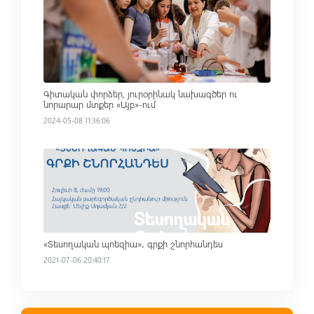
Read more
Գիտական փորձեր, յուրօրինակ նախագծեր ու
նորարար մտքեր «Այբ»-ում
2024-05-08 11:36:06
Read more
«Տեսողական պոեզիա»․ գրքի շնորհանդես
2021-07-06 20:40:17