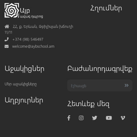
Հղումներ
Address
ՀՀ, ք․ Երևան, Թբիլիսյան խճուղի
11/11
Phone
+374 (98) 546497
Mail
welcome@aybschool.am
Աջակիցներ
Բաժանորդագրվեք
Մեր աջակիցները
Աղբյուրներ
Հետևեք մեզ