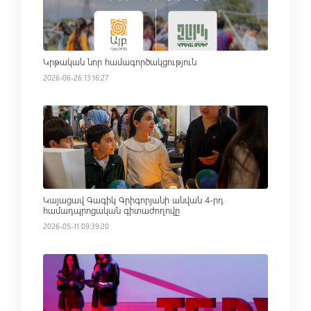
Կրթական նոր համագործակցություն
2026-06-26 13:16:27
Read more
Կայացավ Գագիկ Գրիգորյանի անվան 4-րդ
համադպրոցական գիտաժողովը
2026-05-11 09:39:20
Read more