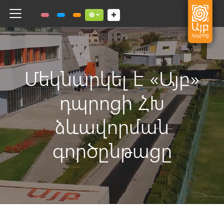
Toggle navigation
Social links dropdown button
Մեկնարկել է «Այբ»
դպրոցի ՀԽ
ձևավորման
գործընթացը