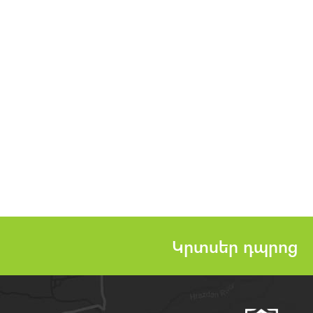
Կրտսեր դպրոց