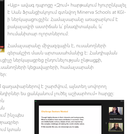
«Այբ» ավագ դպրոցը «Զում» հարթակում հյուրընկալել
է Սան Ֆրանցիսկոյում գտնվող Minerva Schools at KGI-
ի ներկայացուցչին։ Համալսարանը առաջարկում է
բակալավրի աստիճան և՛ բնագիտական, և՛
հումանիտար ոլորտներում։
Համալսարանը միջազգային է, ուսանողների
գերակշիռ մասն արտասահմանից է։ Հանդիպման
ցիչը ներկայացրեց ընդունելության ընթացքի,
ւսանողների կեցավայրերի, համալսարանի
եր։
գաղափարներով է շարժվում, այնտեղ սովորող
խնդիրներ ես ցանկանում լուծել աշխ
արհում» հարցը։
ին
ան
ւմ՝ ինչպես
ծրագրեր
ում կտան