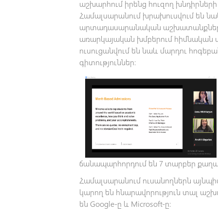
աշխարհում իրենց հուզող խնդիրների 
Համալսարանում խրախուսվում են նա
արտադասարանական աշխատանքները
առարկայական խմբերում հիմնական ա
ուսուցանվում են նաև մարդու հոգեբա
գիտություններ։
ճանապարհորդում են 7 տարբեր քաղաքներ
Համալսարանում ուսանողներն այնպիս
կարող են հնարավորություն տալ աշխա
են Google-ը և Microsoft-ը։