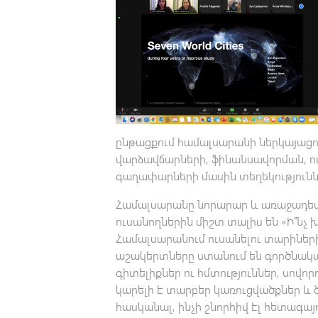
ընթացքում համալսարանի ներկայացու
վարձավճարների, ֆինանսավորման, ո
գաղափարների մասին տեղեկությունն
Համալսարանը նորարար և առաջադեմ 
ուսանողներին միշտ տալիս են «Ի՞նչ 
Համալսարանում ուսանելու տարիներ
աշակերտները ստանում են գործնակ
գիտելիքներ ու հմտություններ, սովորո
կարելի է տարբեր կառուցվածքներ և 
հասկանալ, ինչի շնորհիվ էլ հետագայ