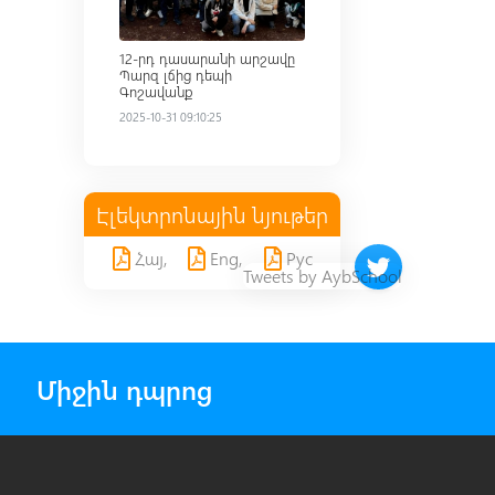
12-րդ դասարանի արշավը
Պարզ լճից դեպի
Գոշավանք
2025-10-31 09:10:25
Էլեկտրոնային նյութեր
Հայ,
Eng,
Рус
Twitter timeline 
Tweets by AybSchool
Միջին դպրոց