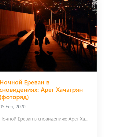
Ночной Ереван в
сновидениях: Арег Хачатрян
(фоторяд)
05 Feb, 2020
Ночной Ереван в сновидениях: Арег Хачатрян (фоторяд)