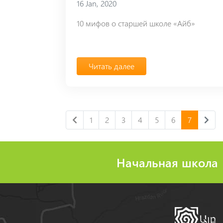
16 Jan, 2020
10 мифов о старшей школе «Айб»
Читать далее
1
2
3
4
5
6
7
Начальная школа