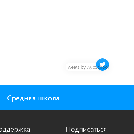
Twitter timeline 
Tweets by AybSchool
Средняя школа
оддержка
Подписаться