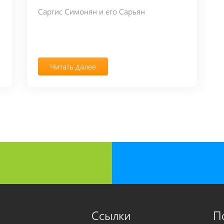
Саргис Симонян и его Сарьян
Читать далее
Ссылки
П