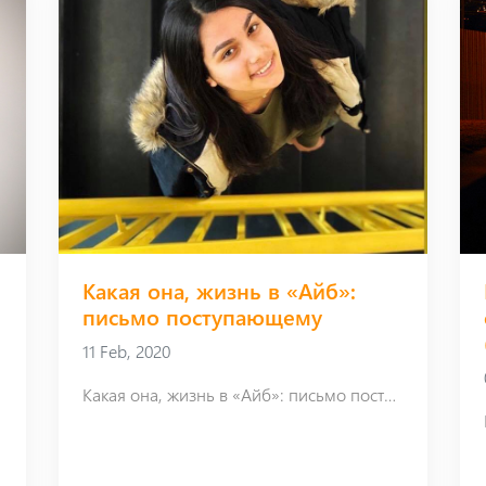
Какая она, жизнь в «Айб»:
письмо поступающему
11 Feb, 2020
Какая она, жизнь в «Айб»: письмо поступающему
сти