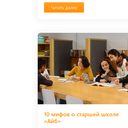
Читать далее
10 мифов о старшей школе
«Айб»