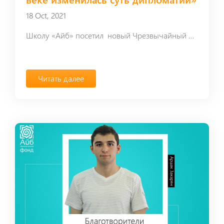
18 Oct, 2021
Школу «Айб» посетил новый Чрезвычайный и Полномочный Посол РА в Греческой Республике Тигран Мкртчян.
Читать далее