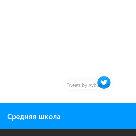
Twitter timeline 
Tweets by AybSchool
Средняя школа