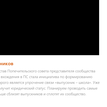
кников
став Попечительского совета представителя сообщества
 вхождения в ПС стала инициатива по формированию
орого является упрочение связи «выпускник – школа». Уже
получит юридический статус. Планируем проводить самые
ше сблизят выпускников и сплотят их сообщество.