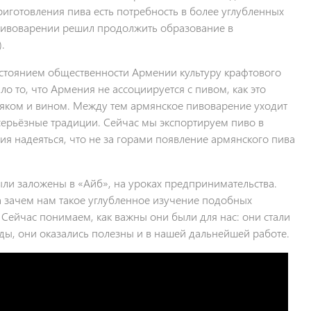
риготовления пива есть потребность в более углубленных
 пивоварении решил продолжить образование в
.
остоянием общественности Армении культуру крафтового
ло то, что Армения не ассоциируется с пивом, как это
ньяком и вином. Между тем армянское пивоварение уходит
 серьёзные традиции. Сейчас мы экспортируем пиво в
ния надеяться, что не за горами появление армянского пива
ли заложены в «Айб», на уроках предпринимательства.
 а зачем нам такое углубленное изучение подобных
 Сейчас понимаем, как важны они были для нас: они стали
ды, они оказались полезны и в нашей дальнейшей работе.