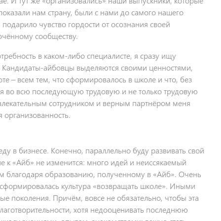
тае. И тут же «организовались» наши выпускники, которые
 показали нам страну, были с нами до самого нашего
и подарило чувство гордости от осознания своей
очённому сообществу.
требность в каком-либо специалисте, я сразу ищу
. Кандидаты-айбовцы выделяются своими ценностями,
е – всем тем, что сформировалось в школе и что, без
ся во всю последующую трудовую и не только трудовую
ивлекательным сотрудником и верным партнёром меня
я организованность.
ду в бизнесе. Конечно, параллельно буду развивать свой
 к «Айб» не изменится: много идей и неиссякаемый
гом благодаря образованию, полученному в «Айб». Очень
х, сформировалась культура «возвращать школе». Иными
ые поколения. Причём, вовсе не обязательно, чтобы эта
аготворительности, хотя недооценивать последнюю