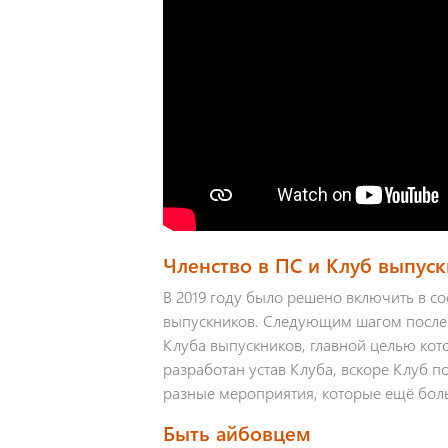
Членство в ПС и Клуб выпус
В 2019 году было решено включить в со
выпускников. Следующим шагом после
Клуба выпускников, главной целью кот
разработан устав Клуба, вскоре Клуб 
разные мероприятия, которые ещё боль
Быть айбовцем