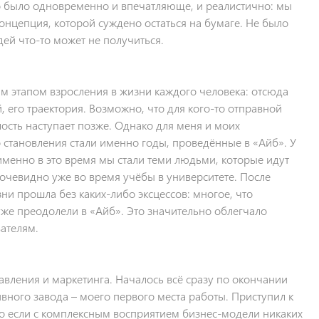
Это было одновременно и впечатляюще, и реалистично: мы
концепция, которой суждено остаться на бумаге. Не было
ей что-то может не получиться.
ым этапом взросления в жизни каждого человека: отсюда
, его траектория. Возможно, что для кого-то отправной
лость наступает позже. Однако для меня и моих
становления стали именно годы, проведённые в «Айб». У
 именно в это время мы стали теми людьми, которые идут
 очевидно уже во время учёбы в университете. После
ни прошла без каких-либо эксцессов: многое, что
уже преодолели в «Айб». Это значительно облегчало
ателям.
авления и маркетинга. Началось всё сразу по окончании
ивного завода – моего первого места работы. Приступил к
что если с комплексным восприятием бизнес-модели никаких