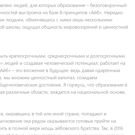
тавляю людей, для которых образование – безоговорочный
ценностей выстроена на базе 8 принципов «Айб». Нередко
ыми людьми, обменявшись с ними лишь несколькими
дной школы, ощущал общность мировоззрений и ценностной
 быть краткосрочными, среднесрочными и долгосрочными.
я» людей и создавая человеческий потенциал, работает на
«Айб» – это вложение в будущее: ведь давая одарённым
я, мы множим ценностный капитал, созидаем
бщечеловеческое достояние. Я горжусь, что образование в
ая различные области, зиждется на национальной основе.
, оказавшись в той или иной стране, попадают в
 мгновение ока рядом оказываются готовые прийти на
ь в полной мере мощь айбовского братства. Так, в 2016