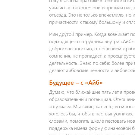
году я был на практике в Гонконге и Ки
учились в Гонконге: они встретили нас,
отъезда. Это не только впечатлило, но 
причастности к такому большому и спл
Или другой пример. Когда возникает по
подходящего сотрудника внутри «Айб»
добросовестностью, отношением к работ
сомнения, не пропадает, а проецирует
деятельность. Знаю по себе: более пр
делают айбовские ценности и айбовска
Будущее – с «Айб»
Думаю, что ближайшие пять лет я прове
образовательный потенциал. Отношение
энтузиазм. Мы такие, как есть, во мно
хотелось бы, чтобы в нас, выпускника
словами, помогать школе пестовать нов
поддержка имела форму финансовой бл