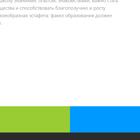
школу знаниями, опытом, знакомствами; важно стать
щества и способствовать благополучию и росту
своеобразная эстафета: факел образования должен
.