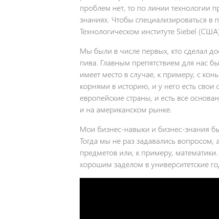
проблем нет, то по линии технологии п
знаниях. Чтобы специализироваться в
Технологическом институте Siebel (США)
Мы были в числе первых, кто сделал д
пива. Главным препятствием для нас бы
имеет место в случае, к примеру, с ко
корнями в историю, и у него есть свои
европейские страны, и есть все основа
и на американском рынке.
Мои бизнес-навыки и бизнес-знания бы
Тогда мы не раз задавались вопросом,
предметов или, к примеру, математики.
хорошим заделом в университетские го