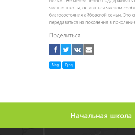
нельзя. Не менее ценно поддерживать 
частью школы, оставаться членом сооб
благосостояния айбовской семьи. Это 
передаваться из поколения в поколение
Поделиться
Tag
Tag
Blog
Բլոգ
Начальная школа