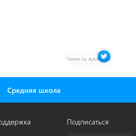
Twitter timeline 
Tweets by AybSchool
Средняя школа
оддержка
Подписаться