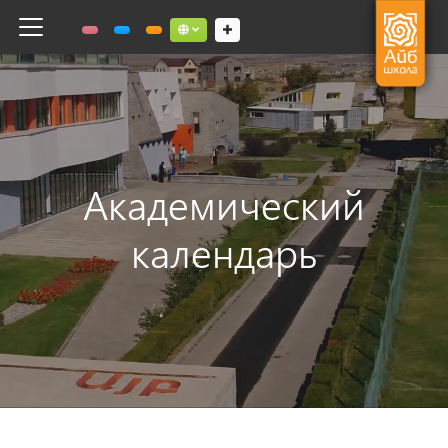
Toggle navigation
Social links dropdown button
Академический
календарь