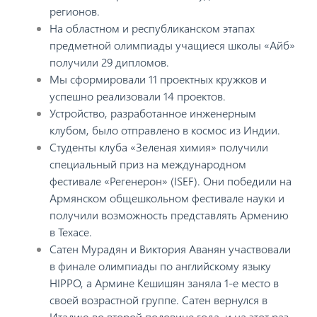
регионов.
На областном и республиканском этапах
предметной олимпиады учащиеся школы «Айб»
получили 29 дипломов.
Мы сформировали 11 проектных кружков и
успешно реализовали 14 проектов.
Устройство, разработанное инженерным
клубом, было отправлено в космос из Индии.
Студенты клуба «Зеленая химия» получили
специальный приз на международном
фестивале «Регенерон» (ISEF). Они победили на
Армянском общешкольном фестивале науки и
получили возможность представлять Армению
в Техасе.
Сатен Мурадян и Виктория Аванян участвовали
в финале олимпиады по английскому языку
HIPPO, а Армине Кешишян заняла 1-е место в
своей возрастной группе. Сатен вернулся в
Италию во второй половине года, и на этот раз