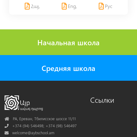
Հայ,
Eng,
Рус
Начальная школа
Средняя школа
Ссылки
Address
РА, Ереван, Тбилисское шоссе 11/11
Phone
+374 (94) 546498; +374 (98) 546497
Mail
welcome@aybschool.am