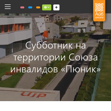
Toggle navigation
Social links dropdown button
Субботник на
территории Союза
инвалидов «Пюник»