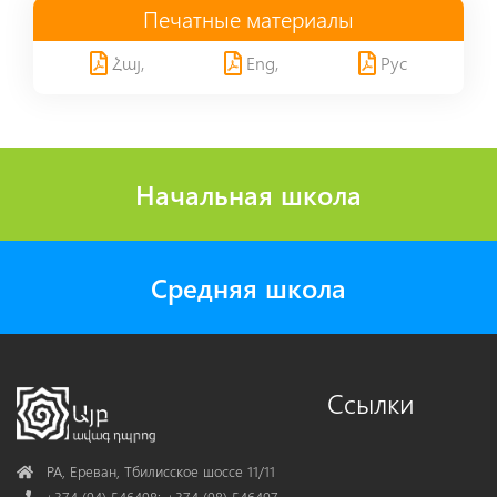
Печатные материалы
Հայ,
Eng,
Рус
Начальная школа
Средняя школа
Ссылки
Address
РА, Ереван, Тбилисское шоссе 11/11
Phone
+374 (94) 546498; +374 (98) 546497