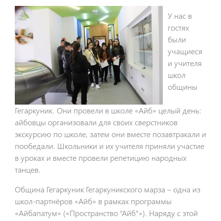
У нас в
гостях
были
учащиеся
и учителя
школ
общины
Гегаркуник. Они провели в школе «Айб» целый день:
айбовцы организовали для своих сверстников
экскурсию по школе, затем они вместе позавтракали и
пообедали. Школьники и их учителя приняли участие
в уроках и вместе провели репетицию народных
танцев.
Община Гегаркуник Гегаркуникского марза – одна из
школ-партнёров «Айб» в рамках программы
«Айбапатум» («Пространство “Айб”»). Наряду с этой