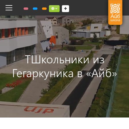
Toggle navigation
Social links dropdown button
TШкольники из
Гегаркуника в «Айб»